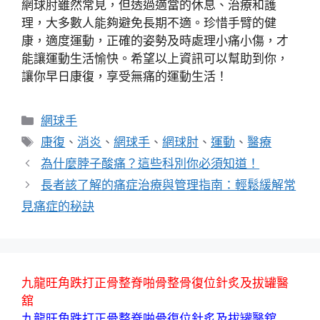
網球肘雖然常見，但透過適當的休息、治療和護
理，大多數人能夠避免長期不適。珍惜手臂的健
康，適度運動，正確的姿勢及時處理小痛小傷，才
能讓運動生活愉快。希望以上資訊可以幫助到你，
讓你早日康復，享受無痛的運動生活！
分
網球手
類
標
康復
、
消炎
、
網球手
、
網球肘
、
運動
、
醫療
籤
為什麼脖子酸痛？這些科別你必須知道！
長者該了解的痛症治療與管理指南：輕鬆緩解常
見痛症的秘訣
九龍旺角跌打正骨整脊啪骨整骨復位針炙及拔罐醫
舘
九龍旺角跌打正骨整脊啪骨復位針炙及拔罐醫舘