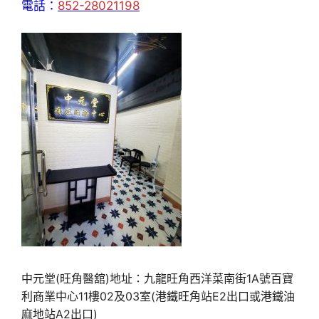
電話：
852-28021198
中元堂(旺角醫舘)地址：九龍旺角西洋菜南街1A號百寶
利商業中心11樓02及03室(港鐵旺角站E2出口或港鐵油
麻地站A2出口)