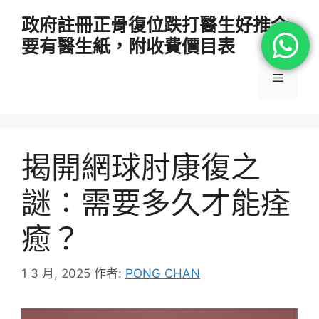
跳
政府註冊正骨復位跌打醫生好推介
至
要有醫生紙，附收費價目表
主
要
選
內
容
單
揭開網球肘康復之
謎：需要多久才能痊
癒？
1 3 月, 2025
作者:
PONG CHAN