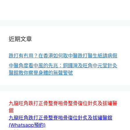
近期文章
跌打有冇用？在香港如何取中醫跌打醫生紙請病假
中醫角度看中風的先兆：銅鑼灣及旺角中元堂針灸
醫館教你察覺身體的無聲警號
九龍旺角跌打正骨整脊啪骨整骨復位針炙及拔罐醫
舘
九龍旺角跌打正骨整脊啪骨復位針炙及拔罐醫舘
(Whatsapp預約)