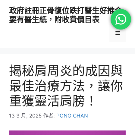
跳
政府註冊正骨復位跌打醫生好推介
至
要有醫生紙，附收費價目表
主
要
選
內
容
單
揭秘肩周炎的成因與
最佳治療方法，讓你
重獲靈活肩膀！
13 3 月, 2025
作者:
PONG CHAN