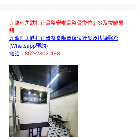
九龍旺角跌打正骨整脊啪骨整骨復位針炙及拔罐醫
舘
九龍旺角跌打正骨整脊啪骨復位針炙及拔罐醫舘
(Whatsapp預約)
電話：
852-28021198