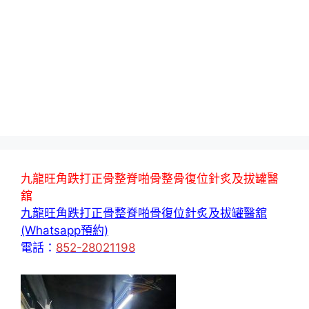
九龍旺角跌打正骨整脊啪骨整骨復位針炙及拔罐醫
舘
九龍旺角跌打正骨整脊啪骨復位針炙及拔罐醫舘
(Whatsapp預約)
電話：
852-28021198