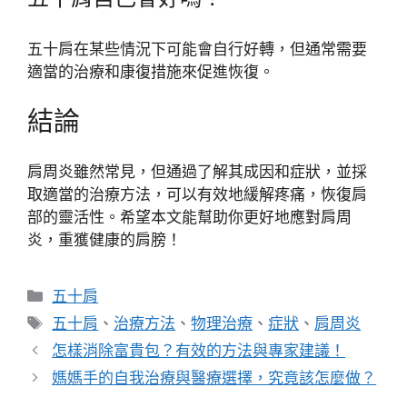
五十肩在某些情況下可能會自行好轉，但通常需要
適當的治療和康復措施來促進恢復。
結論
肩周炎雖然常見，但通過了解其成因和症狀，並採
取適當的治療方法，可以有效地緩解疼痛，恢復肩
部的靈活性。希望本文能幫助你更好地應對肩周
炎，重獲健康的肩膀！
分
五十肩
類
標
五十肩
、
治療方法
、
物理治療
、
症狀
、
肩周炎
籤
怎樣消除富貴包？有效的方法與專家建議！
媽媽手的自我治療與醫療選擇，究竟該怎麼做？