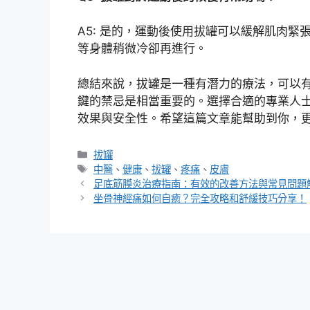
A5: 是的，運動後使用拔罐可以緩解肌肉
等身體稍微冷卻再進行。
總結來說，拔罐是一種有潛力的療法，可以
鍵的禁忌是相當重要的。選擇合適的專業人
效果與安全性。希望這篇文章能幫助到你，
分
拔罐
類
標
中醫
、
健康
、
拔罐
、
疼痛
、
皮膚
籤
足底筋膜炎治療指南：有效的改善方法與常見問題
坐骨神經痛如何自癒？完全攻略和舒緩技巧分享！