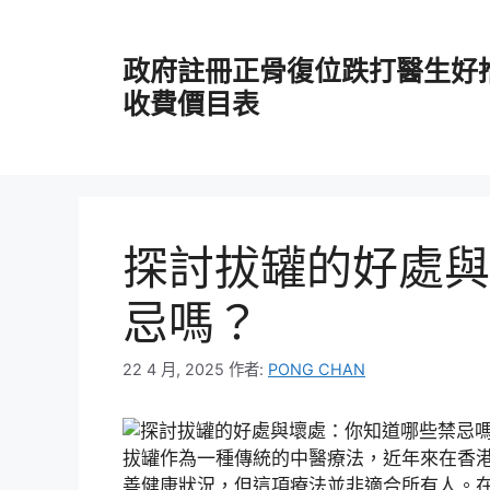
跳
至
政府註冊正骨復位跌打醫生好
主
要
收費價目表
內
容
探討拔罐的好處與
忌嗎？
22 4 月, 2025
作者:
PONG CHAN
拔罐作為一種傳統的中醫療法，近年來在香
善健康狀況，但這項療法並非適合所有人。