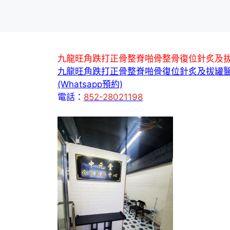
九龍旺角跌打正骨整脊啪骨整骨復位針炙及
九龍旺角跌打正骨整脊啪骨復位針炙及拔罐
(Whatsapp預約)
電話：
852-28021198