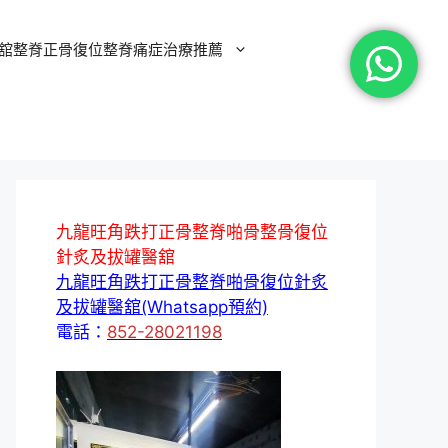
舘整脊正骨復位整脊痛症治療推薦
九龍旺角跌打正骨整脊啪骨整骨復位
針炙及拔罐醫舘
九龍旺角跌打正骨整脊啪骨復位針炙
及拔罐醫舘(Whatsapp預約)
電話：
852-28021198