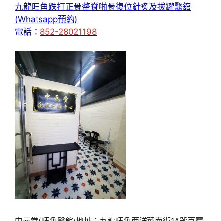
九龍旺角跌打正骨整脊啪骨復位針炙及拔罐醫舘
(Whatsapp預約)
電話：
852-28021198
中元堂(旺角醫舘)地址：九龍旺角西洋菜南街1A號百寶