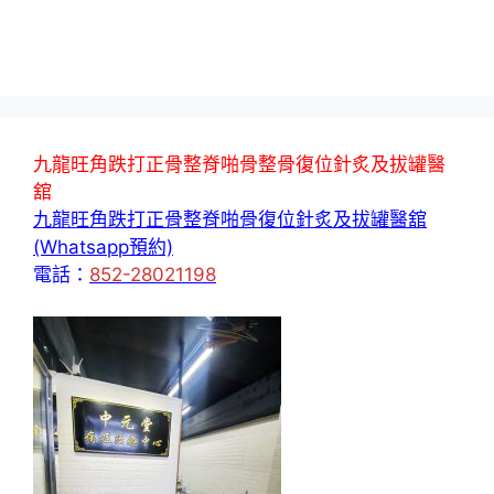
九龍旺角跌打正骨整脊啪骨整骨復位針炙及拔罐醫
舘
九龍旺角跌打正骨整脊啪骨復位針炙及拔罐醫舘
(Whatsapp預約)
電話：
852-28021198