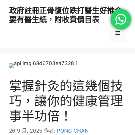
跳
政府註冊正骨復位跌打醫生好推介
至
要有醫生紙，附收費價目表
主
要
選
內
容
單
掌握針灸的這幾個技
巧，讓你的健康管理
事半功倍！
26 9 月, 2025
作者:
PONG CHAN