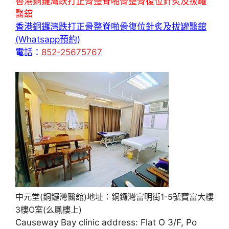
香港銅鑼灣跌打正骨整脊啪骨整骨復位針炙及拔罐
醫舘
香港銅鑼灣跌打正骨整脊啪骨復位針炙及拔罐醫舘
(Whatsapp預約)
電話：
852-25675767
中元堂(銅鑼灣醫舘)地址：銅鑼灣富明街1-5號寶富大樓
3樓O室(么鳳樓上)
Causeway Bay clinic address: Flat O 3/F, Po