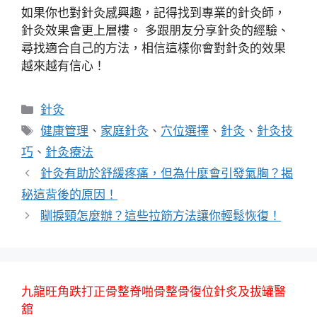
如果你也對針灸感興趣，記得找到專業的針灸師，
針灸效果會更上層樓。 多跟朋友分享針灸的經驗、
尋找適合自己的方法，相信這樣你會對針灸的效果
越來越有信心！
分
針灸
類
標
健康管理
、
家庭針灸
、
穴位選擇
、
針灸
、
針灸技
籤
巧
、
針灸療法
針灸有助於舒緩疼痛，但為什麼會引發氣胸？揭
秘這背後的原因！
瞓捩頸怎麼辦？這些拉筋方法讓你輕鬆恢復！
九龍旺角跌打正骨整脊啪骨整骨復位針炙及拔罐醫
舘