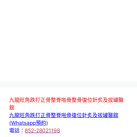
九龍旺角跌打正骨整脊啪骨整骨復位針炙及拔罐醫
舘
九龍旺角跌打正骨整脊啪骨復位針炙及拔罐醫舘
(Whatsapp預約)
電話：
852-28021198