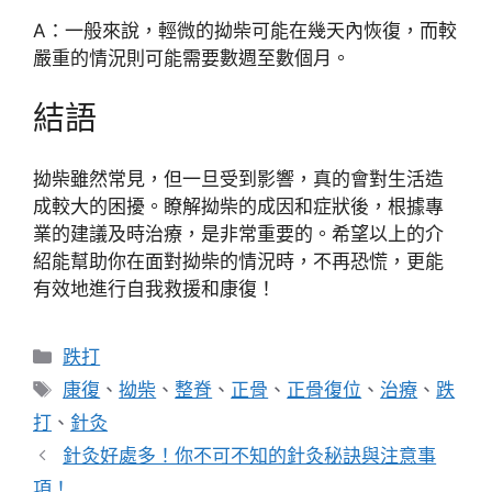
A：一般來說，輕微的拗柴可能在幾天內恢復，而較
嚴重的情況則可能需要數週至數個月。
結語
拗柴雖然常見，但一旦受到影響，真的會對生活造
成較大的困擾。瞭解拗柴的成因和症狀後，根據專
業的建議及時治療，是非常重要的。希望以上的介
紹能幫助你在面對拗柴的情況時，不再恐慌，更能
有效地進行自我救援和康復！
分
跌打
類
標
康復
、
拗柴
、
整脊
、
正骨
、
正骨復位
、
治療
、
跌
籤
打
、
針灸
針灸好處多！你不可不知的針灸秘訣與注意事
項！