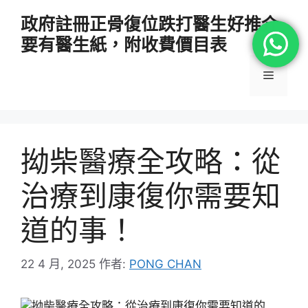
跳
政府註冊正骨復位跌打醫生好推介
至
要有醫生紙，附收費價目表
主
要
選
內
容
單
拗柴醫療全攻略：從
治療到康復你需要知
道的事！
22 4 月, 2025
作者:
PONG CHAN