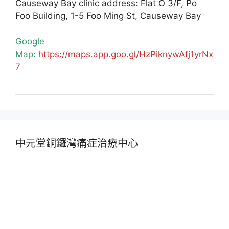
Causeway Bay clinic address: Flat O 3/F, Po
Foo Building, 1-5 Foo Ming St, Causeway Bay
Google
Map:
https://maps.app.goo.gl/HzPiknywAfj1yrNx
7
中元堂銅鑼灣痛症治療中心