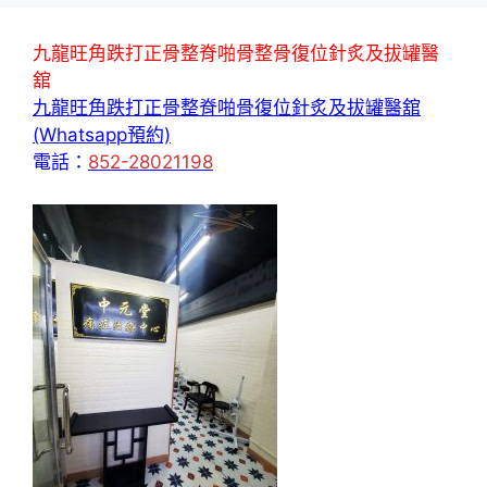
九龍旺角跌打正骨整脊啪骨整骨復位針炙及拔罐醫
舘
九龍旺角跌打正骨整脊啪骨復位針炙及拔罐醫舘
(Whatsapp預約)
電話：
852-28021198