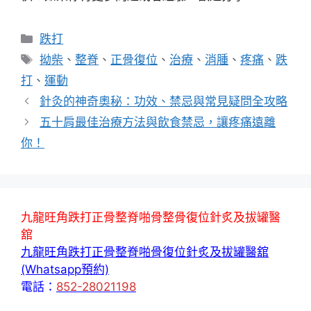
分
跌打
類
標
拗柴
、
整脊
、
正骨復位
、
治療
、
消腫
、
疼痛
、
跌
籤
打
、
運動
針灸的神奇奧秘：功效、禁忌與常見疑問全攻略
五十肩最佳治療方法與飲食禁忌，讓疼痛遠離
你！
九龍旺角跌打正骨整脊啪骨整骨復位針炙及拔罐醫
舘
九龍旺角跌打正骨整脊啪骨復位針炙及拔罐醫舘
(Whatsapp預約)
電話：
852-28021198