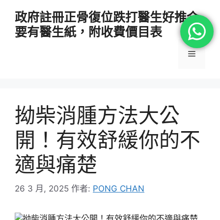
跳
政府註冊正骨復位跌打醫生好推介
至
要有醫生紙，附收費價目表
主
要
選
內
容
單
拗柴消腫方法大公
開！有效舒緩你的不
適與痛楚
26 3 月, 2025
作者:
PONG CHAN