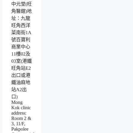
中元堂(旺
角醫舘)地
址：九龍
旺角西洋
菜南街1A
號百寶利
商業中心
11樓02及
03室(港鐵
旺角站E2
出口或港
鐵油麻地
站A2出
口)
Mong
Kok clinic
address:
Room 2 &
3, 11/F,
Pakpolee