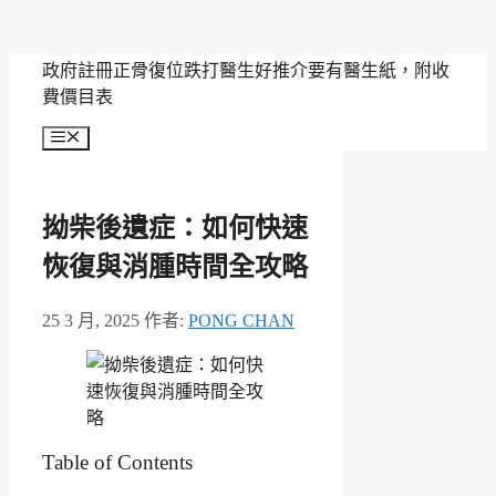
跳
政府註冊正骨復位跌打醫生好推介要有醫生紙，附收
至
費價目表
主
選
要
單
內
容
拗柴後遺症：如何快速
恢復與消腫時間全攻略
25 3 月, 2025
作者:
PONG CHAN
Table of Contents