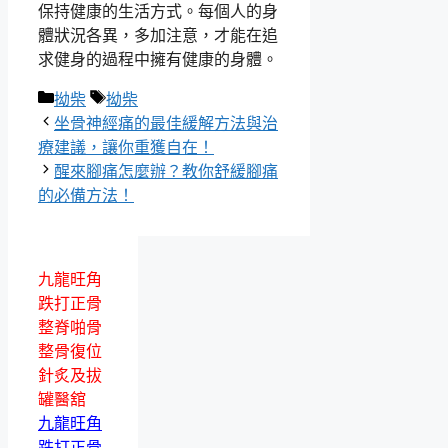
保持健康的生活方式。每個人的身
體狀況各異，多加注意，才能在追
求健身的過程中擁有健康的身體。
分
標
拗柴
拗柴
類
籤
坐骨神經痛的最佳緩解方法與治
療建議，讓你重獲自在！
醒來腳痛怎麼辦？教你舒緩腳痛
的必備方法！
九龍旺角
跌打正骨
整脊啪骨
整骨復位
針炙及拔
罐醫舘
九龍旺角
跌打正骨