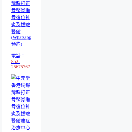
灣跌打正
骨整脊啪
骨復位針
炙及拔罐
醫舘
(Whatsapp
預約)
電話：
852-
25675767