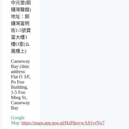
中元堂(銅
鑼灣醫舘)
地址：銅
鑼灣富明
街1-5號寶
富大樓3
樓O室(么
鳳樓上)
Causeway
Bay clinic
address:
Flat O 3/F,
Po Foo
Building,
1-5 Foo
Ming St,
Causeway
Bay
Google
Map:
https://maps.app.goo.gl/HzPiknywAfj1yrNx7