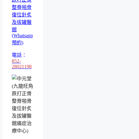
整脊啪骨
復位針炙
及拔罐醫
舘
(Whatsapp
預約)
電話：
852-
28021198