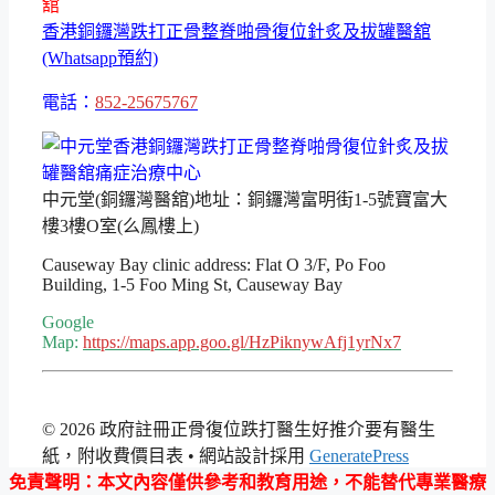
舘
香港銅鑼灣跌打正骨整脊啪骨復位針炙及拔罐醫舘
(Whatsapp預約)
電話：
852-25675767
中元堂(銅鑼灣醫舘)地址：銅鑼灣富明街1-5號寶富大
樓3樓O室(么鳳樓上)
Causeway Bay clinic address: Flat O 3/F, Po Foo
Building, 1-5 Foo Ming St, Causeway Bay
Google
Map:
https://maps.app.goo.gl/HzPiknywAfj1yrNx7
© 2026 政府註冊正骨復位跌打醫生好推介要有醫生
紙，附收費價目表
• 網站設計採用
GeneratePress
免責聲明
：本文內容僅供參考和教育用途，不能替代專業醫療