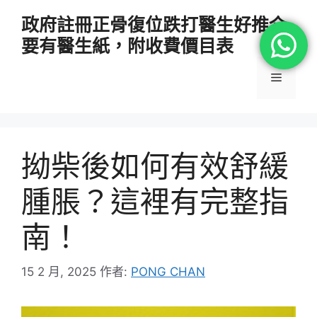
跳
政府註冊正骨復位跌打醫生好推介
至
要有醫生紙，附收費價目表
主
要
選
內
容
單
拗柴後如何有效舒緩
腫脹？這裡有完整指
南！
15 2 月, 2025
作者:
PONG CHAN