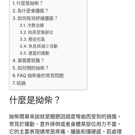
什麼是拗柴？
為什麼會腫脹？
如何有效舒緩腫脹？
冷敷治療
抬高受傷部位
壓迫包紮
休息與減少活動
適當的運動
當需要就醫？
如何預防拗柴？
FAQ 拗柴後的常見問題
結論
什麼是拗柴？
拗柴簡單來說就是關節因過度彎曲而受到的損傷，
常見於運動、意外摔倒或者身體某部位用力不當。
它的主要表現通常是疼痛、腫脹和僵硬感。若處理