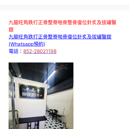
九龍旺角跌打正骨整脊啪骨整骨復位針炙及拔罐醫
舘
九龍旺角跌打正骨整脊啪骨復位針炙及拔罐醫舘
(Whatsapp預約)
電話：
852-28021198