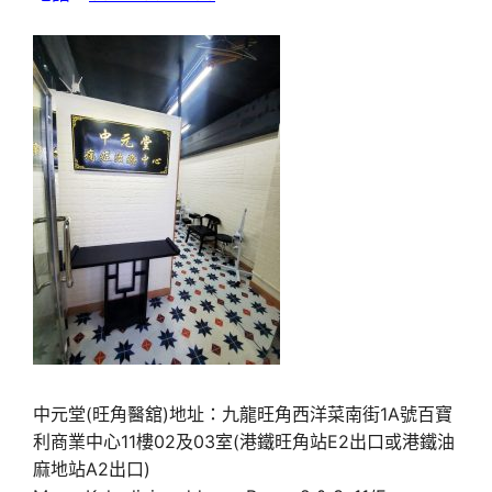
中元堂(旺角醫舘)地址：九龍旺角西洋菜南街1A號百寶
利商業中心11樓02及03室(港鐵旺角站E2出口或港鐵油
麻地站A2出口)