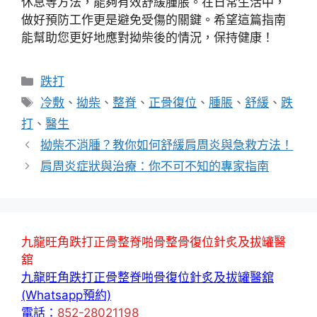
休息等方法，能夠有效舒緩腫脹。在日常生活中，
做好預防工作更是避免受傷的關鍵。希望這篇指南
能幫助您更好地應對拗柴後的情況，保持健康！
分
跌打
類
標
冷敷
、
拗柴
、
整脊
、
正骨復位
、
腫脹
、
舒緩
、
跌
籤
打
、
醫生
拗柴不消腫？教你如何舒緩肩周炎與急救方法！
肩周炎症狀與治療：你不可不知的專家指南
九龍旺角跌打正骨整脊啪骨整骨復位針炙及拔罐醫
舘
九龍旺角跌打正骨整脊啪骨復位針炙及拔罐醫舘
(Whatsapp預約)
電話：
852-28021198