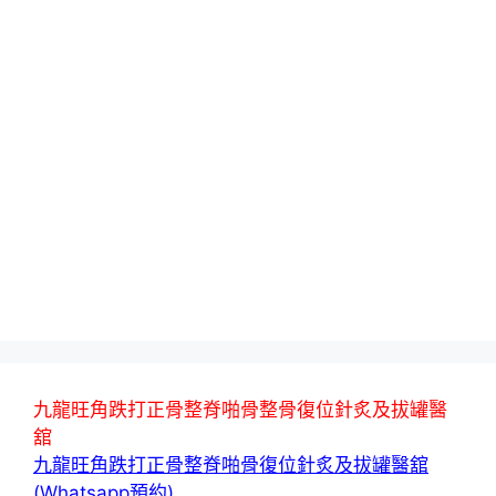
九龍旺角跌打正骨整脊啪骨整骨復位針炙及拔罐醫
舘
九龍旺角跌打正骨整脊啪骨復位針炙及拔罐醫舘
(Whatsapp預約)