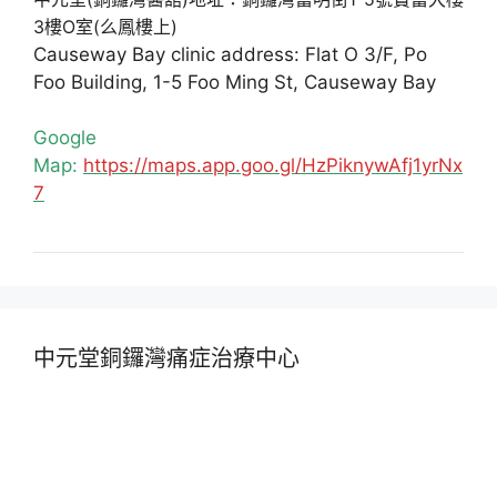
3樓O室(么鳳樓上)
Causeway Bay clinic address: Flat O 3/F, Po
Foo Building, 1-5 Foo Ming St, Causeway Bay
Google
Map:
https://maps.app.goo.gl/HzPiknywAfj1yrNx
7
中元堂銅鑼灣痛症治療中心