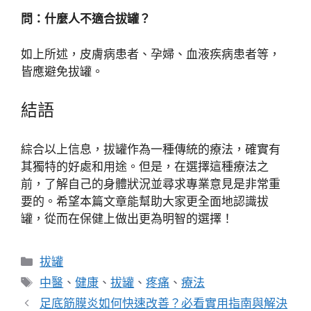
問：什麼人不適合拔罐？
如上所述，皮膚病患者、孕婦、血液疾病患者等，
皆應避免拔罐。
結語
綜合以上信息，拔罐作為一種傳統的療法，確實有
其獨特的好處和用途。但是，在選擇這種療法之
前，了解自己的身體狀況並尋求專業意見是非常重
要的。希望本篇文章能幫助大家更全面地認識拔
罐，從而在保健上做出更為明智的選擇！
分
拔罐
類
標
中醫
、
健康
、
拔罐
、
疼痛
、
療法
籤
足底筋膜炎如何快速改善？必看實用指南與解決