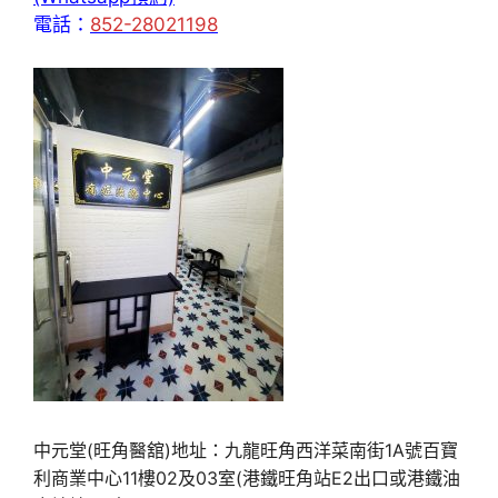
電話：
852-28021198
中元堂(旺角醫舘)地址：九龍旺角西洋菜南街1A號百寶
利商業中心11樓02及03室(港鐵旺角站E2出口或港鐵油