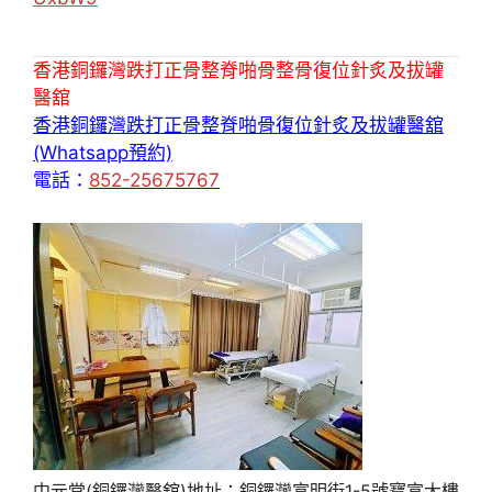
香港銅鑼灣跌打正骨整脊啪骨整骨復位針炙及拔罐
醫舘
香港銅鑼灣跌打正骨整脊啪骨復位針炙及拔罐醫舘
(Whatsapp預約)
電話：
852-25675767
中元堂(銅鑼灣醫舘)地址：銅鑼灣富明街1-5號寶富大樓