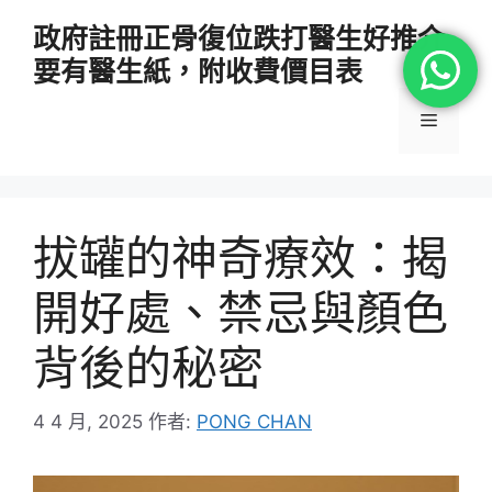
跳
政府註冊正骨復位跌打醫生好推介
至
要有醫生紙，附收費價目表
主
要
選
內
容
單
拔罐的神奇療效：揭
開好處、禁忌與顏色
背後的秘密
4 4 月, 2025
作者:
PONG CHAN