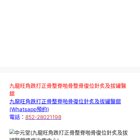
九龍旺角跌打正骨整脊啪骨整骨復位針炙及拔罐醫
舘
九龍旺角跌打正骨整脊啪骨復位針炙及拔罐醫舘
(Whatsapp預約)
電話：
852-28021198