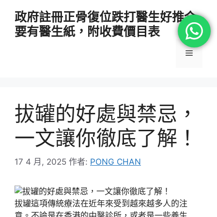
跳
政府註冊正骨復位跌打醫生好推介
至
要有醫生紙，附收費價目表
主
要
選
內
容
單
拔罐的好處與禁忌，
一文讓你徹底了解！
17 4 月, 2025
作者:
PONG CHAN
拔罐這項傳統療法在近年來受到越來越多人的注
意。不論是在香港的中醫診所，或者是一些養生