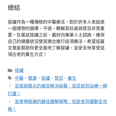
總結
拔罐作為一種傳統的中醫療法，對於許多人來說是
一個理想的選擇。不過，瞭解其好處與禁忌非常重
要。在嘗試拔罐之前，最好向專業人士諮詢，確保
自己的健康狀況使其適合進行這項療法。希望這篇
文章能幫助你更全面地了解拔罐，並安全地享受這
項古老的養生方式！
分
拔罐
類
標
中醫
、
健康
、
拔罐
、
禁忌
、
養生
籤
足底筋膜炎的痛苦解決秘籍：從症狀到治療一網
打盡！
坐骨神經痛的最佳緩解策略：從飲食到運動全攻
略！