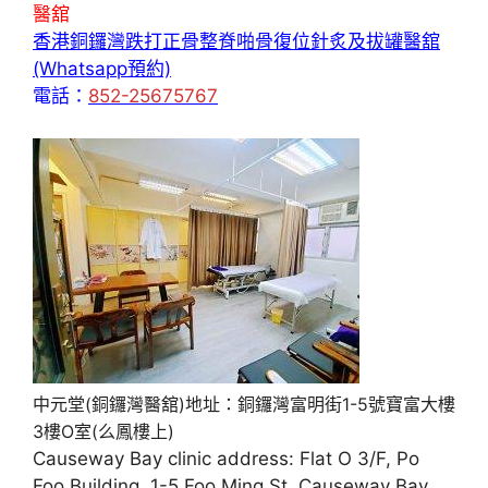
醫舘
香港銅鑼灣跌打正骨整脊啪骨復位針炙及拔罐醫舘
(Whatsapp預約)
電話：
852-25675767
中元堂(銅鑼灣醫舘)地址：銅鑼灣富明街1-5號寶富大樓
3樓O室(么鳳樓上)
Causeway Bay clinic address: Flat O 3/F, Po
Foo Building, 1-5 Foo Ming St, Causeway Bay