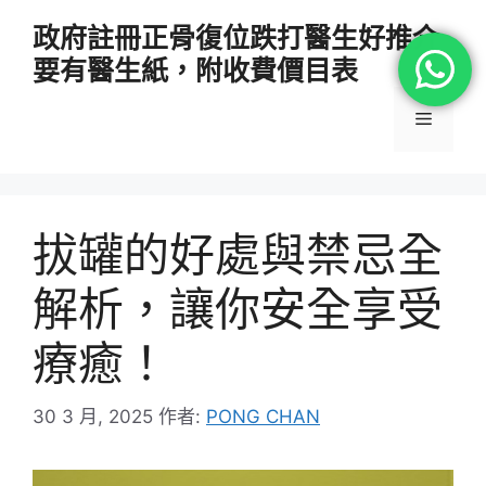
跳
政府註冊正骨復位跌打醫生好推介
至
要有醫生紙，附收費價目表
主
要
選
內
容
單
拔罐的好處與禁忌全
解析，讓你安全享受
療癒！
30 3 月, 2025
作者:
PONG CHAN