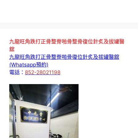
九龍旺角跌打正骨整脊啪骨整骨復位針炙及拔罐醫
舘
九龍旺角跌打正骨整脊啪骨復位針炙及拔罐醫舘
(Whatsapp預約)
電話：
852-28021198