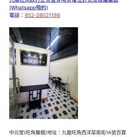
九龍旺角跌打正骨整脊啪骨復位針炙及拔罐醫舘
(Whatsapp預約)
電話：
852-28021198
中元堂(旺角醫舘)地址：九龍旺角西洋菜南街1A號百寶