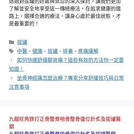
透過對拔罐的好處與禁忌的深入探討，讓我們更加
了解並安全地享受這一傳統療法。在追求健康的道
路上，選擇合適的療法，讓身心處於最佳狀態，才
是最重要的！
分
拔罐
類
標
中醫
、
健康
、
拔罐
、
排毒
、
疼痛緩解
籤
如何快速舒緩腳背痛？這些有效的方法你一定要
知道！
坐骨神經痛怎麼治療？專家分享舒緩技巧與日常
注意事項
九龍旺角跌打正骨整脊啪骨整骨復位針炙及拔罐醫
舘