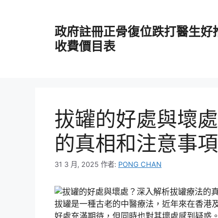
跳
至
政府註冊正骨復位跌打醫生好
主
要
收費價目表
內
容
拔罐的好處與壞處
的真相和注意事項
31 3 月, 2025
作者:
PONG CHAN
拔罐是一種古老的中醫療法，近年來在香港
好處充滿期待，但同時也對其壞處感到疑惑