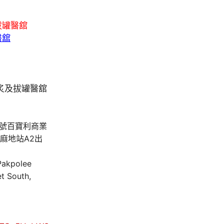
拔罐醫舘
醫舘
A號百寶利商業
油麻地站A2出
 Pakpolee
t South,