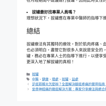
在月經期間不建議進行拔罐，因為此時女性
拔罐最好找專業人員嗎？
理想狀況下，拔罐應在專業中醫師的指導下
總結
拔罐療法有其獨特的療效，對於肌肉疼痛、
也必須明白，盡管它對很多人來說是安全的
罐，務必在專業人士的指導下進行，以便享
更深入地了解拔罐的真相！
分
拔罐
類
標
中醫
、
健康
、
壞處
、
拔罐
、
益處
籤
足底筋膜炎怎麼辦？全面解決腳底疼痛的實用指南
坐骨神經痛的徹底解決方案：專家分享療法與癒合