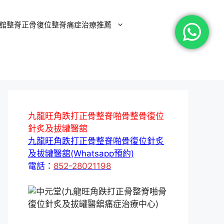
舘整脊正骨復位整脊痛症治療推薦
九龍旺角跌打正骨整脊啪骨整骨復位
針炙及拔罐醫舘
九龍旺角跌打正骨整脊啪骨復位針炙
及拔罐醫舘(Whatsapp預約)
電話：
852-28021198