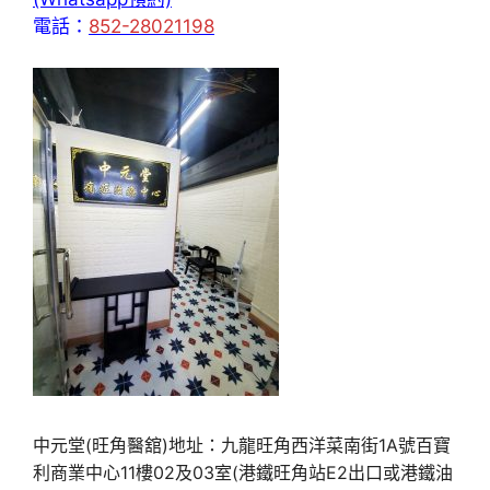
電話：
852-28021198
中元堂(旺角醫舘)地址：九龍旺角西洋菜南街1A號百寶
利商業中心11樓02及03室(港鐵旺角站E2出口或港鐵油