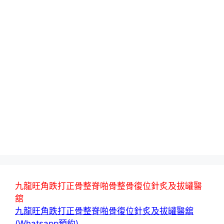
九龍旺角跌打正骨整脊啪骨整骨復位針炙及拔罐醫
舘
九龍旺角跌打正骨整脊啪骨復位針炙及拔罐醫舘
(Whatsapp預約)