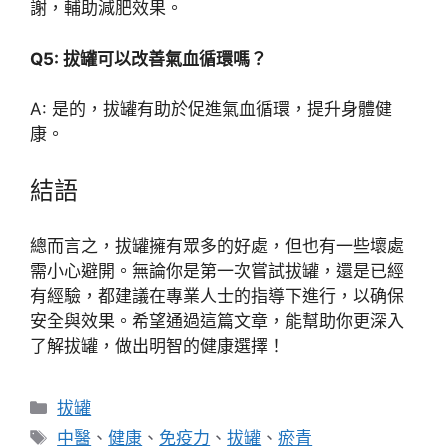
謝，輔助減肥效果。
Q5: 拔罐可以改善氣血循環嗎？
A: 是的，拔罐有助於促進氣血循環，提升身體健
康。
結語
總而言之，拔罐擁有眾多的好處，但也有一些壞處
需小心避開。無論你是第一次嘗試拔罐，還是已經
有經驗，都建議在專業人士的指導下進行，以确保
安全與效果。希望通過這篇文章，能幫助你更深入
了解拔罐，做出明智的健康選擇！
分
拔罐
類
標
中醫
、
健康
、
免疫力
、
拔罐
、
瘀青