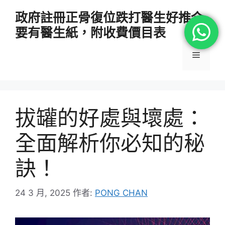
跳
政府註冊正骨復位跌打醫生好推介
至
要有醫生紙，附收費價目表
主
要
選
內
容
單
拔罐的好處與壞處：
全面解析你必知的秘
訣！
24 3 月, 2025
作者:
PONG CHAN