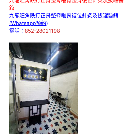
九龍旺角跌打正骨整脊啪骨整骨復位針炙及拔罐醫
舘
九龍旺角跌打正骨整脊啪骨復位針炙及拔罐醫舘
(Whatsapp預約)
電話：
852-28021198