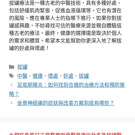
拔罐療法是一種古老的中醫技術，具有多種好處，
包括舒緩肌肉緊張、促進血液循環等。它也有潛在
的風險，應在專業人士的指導下進行。如果你對拔
罐感興趣，不妨尋找可信的醫療來源並親自體驗這
種古老的療法。最終，健康的選擇還是取決於個人
的需求和體質。希望本文能幫助你更深入地了解拔
罐的好處與壞處！
分
拔罐
類
標
中醫
、
健康
、
壞處
、
好處
、
拔罐
籤
足底筋膜炎：如何找到合適的治療方法和預防策
略？
坐骨神經痛的症狀與改善方案到底有哪些？