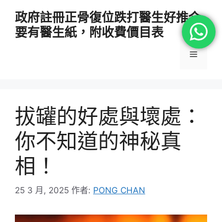
跳
政府註冊正骨復位跌打醫生好推介
至
要有醫生紙，附收費價目表
主
要
選
內
容
單
拔罐的好處與壞處：
你不知道的神秘真
相！
25 3 月, 2025
作者:
PONG CHAN