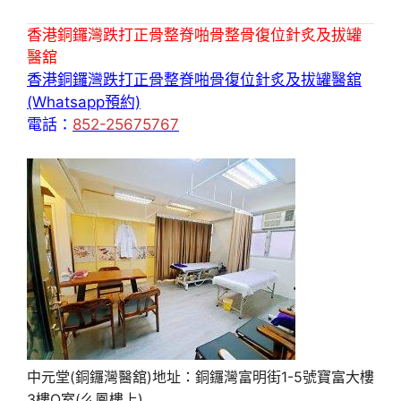
香港銅鑼灣跌打正骨整脊啪骨整骨復位針炙及拔罐
醫舘
香港銅鑼灣跌打正骨整脊啪骨復位針炙及拔罐醫舘
(Whatsapp預約)
電話：
852-25675767
中元堂(銅鑼灣醫舘)地址：銅鑼灣富明街1-5號寶富大樓
3樓O室(么鳳樓上)