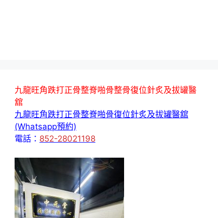
九龍旺角跌打正骨整脊啪骨整骨復位針炙及拔罐醫
舘
九龍旺角跌打正骨整脊啪骨復位針炙及拔罐醫舘
(Whatsapp預約)
電話：
852-28021198