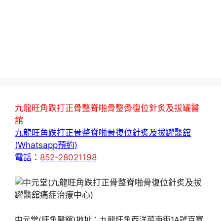
九龍旺角跌打正骨整脊啪骨整骨復位針炙及拔罐醫
舘
九龍旺角跌打正骨整脊啪骨復位針炙及拔罐醫舘
(Whatsapp預約)
電話：
852-28021198
中元堂(旺角醫舘)地址：九龍旺角西洋菜南街1A號百寶