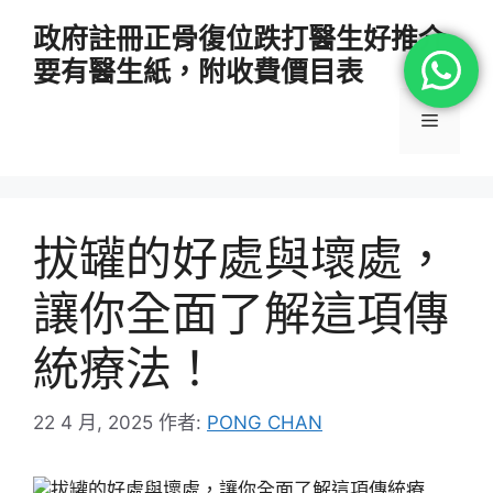
跳
政府註冊正骨復位跌打醫生好推介
至
要有醫生紙，附收費價目表
主
要
選
內
容
單
拔罐的好處與壞處，
讓你全面了解這項傳
統療法！
22 4 月, 2025
作者:
PONG CHAN