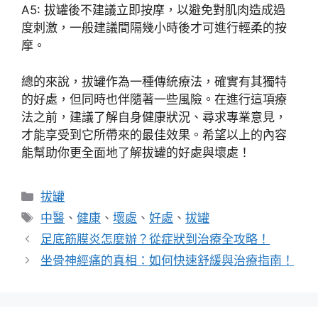
A5: 拔罐後不建議立即按摩，以避免對肌肉造成過
度刺激，一般建議間隔幾小時後才可進行輕柔的按
摩。
總的來說，拔罐作為一種傳統療法，確實有其獨特
的好處，但同時也伴隨著一些風險。在進行這項療
法之前，建議了解自身健康狀況、尋求專業意見，
才能享受到它所帶來的最佳效果。希望以上的內容
能幫助你更全面地了解拔罐的好處與壞處！
分
拔罐
類
標
中醫
、
健康
、
壞處
、
好處
、
拔罐
籤
足底筋膜炎怎麼辦？從症狀到治療全攻略！
坐骨神經痛的真相：如何快速舒緩與治療指南！