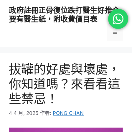
跳
政府註冊正骨復位跌打醫生好推介
至
要有醫生紙，附收費價目表
主
要
選
內
容
單
拔罐的好處與壞處，
你知道嗎？來看看這
些禁忌！
4 4 月, 2025
作者:
PONG CHAN