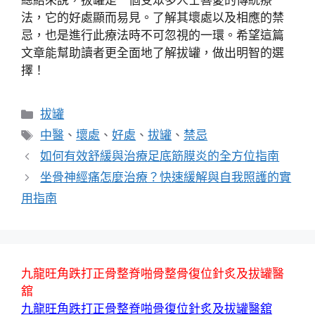
總結來說，拔罐是一個受眾多人士喜愛的傳統療
法，它的好處顯而易見。了解其壞處以及相應的禁
忌，也是進行此療法時不可忽視的一環。希望這篇
文章能幫助讀者更全面地了解拔罐，做出明智的選
擇！
分
拔罐
類
標
中醫
、
壞處
、
好處
、
拔罐
、
禁忌
籤
如何有效舒緩與治療足底筋膜炎的全方位指南
坐骨神經痛怎麼治療？快速緩解與自我照護的實
用指南
九龍旺角跌打正骨整脊啪骨整骨復位針炙及拔罐醫
舘
九龍旺角跌打正骨整脊啪骨復位針炙及拔罐醫舘