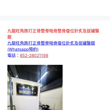
九龍旺角跌打正骨整脊啪骨整骨復位針炙及拔罐醫
舘
九龍旺角跌打正骨整脊啪骨復位針炙及拔罐醫舘
(Whatsapp預約)
電話：
852-28021198