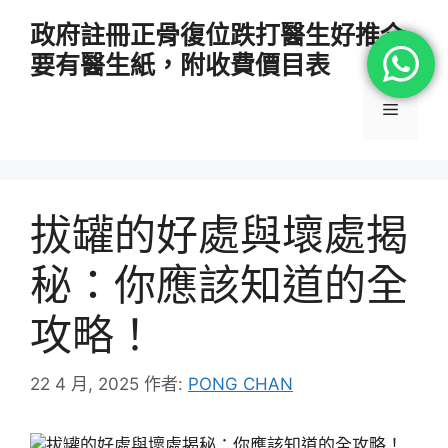
跳
政府註冊正骨復位跌打醫生好推介
至
要有醫生紙，附收費價目表
主
要
選
內
容
單
拔罐的好處與壞處揭
秘：你應該知道的全
攻略！
22 4 月, 2025
作者:
PONG CHAN