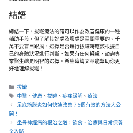
結語
總結一下，拔罐療法的確可以作為改善健康的一種
輔助手段，但了解其好處及壞處是至關重要的。千
萬不要盲目跟風，選擇是否進行拔罐時應該根據自
己的身體狀況進行判斷。如果有任何疑慮，諮詢專
業醫生總是明智的選擇。希望這篇文章能幫助你更
好地理解拔罐！
分
拔罐
類
標
中醫
、
健康
、
拔罐
、
疼痛緩解
、
療法
籤
足底筋膜炎如何快速改善？5個有效的方法大公
開！
坐骨神經痛的根治之道：飲食、治療與日常保養
全攻略