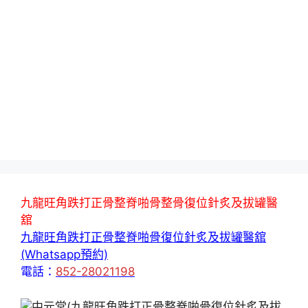
九龍旺角跌打正骨整脊啪骨整骨復位針炙及拔罐醫
舘
九龍旺角跌打正骨整脊啪骨復位針炙及拔罐醫舘
(Whatsapp預約)
電話：
852-28021198