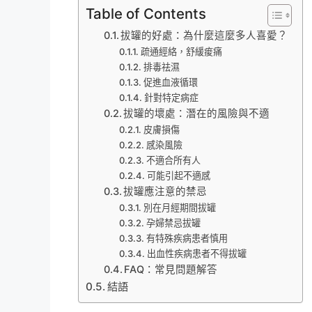
Table of Contents
拔罐的好處：為什麼這麼多人喜愛？
疏通經絡，舒緩痠痛
排毒祛濕
促進血液循環
針對特定病症
拔罐的壞處：潛在的風險與不適
皮膚損傷
感染風險
不適合所有人
可能引起不適感
拔罐應注意的禁忌
別在月經期間拔罐
孕婦禁忌拔罐
有特殊疾病患者慎用
出血性疾病患者不得拔罐
FAQ：常見問題解答
結語