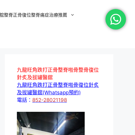
舘整脊正骨復位整脊痛症治療推薦
九龍旺角跌打正骨整脊啪骨整骨復位
針炙及拔罐醫舘
九龍旺角跌打正骨整脊啪骨復位針炙
及拔罐醫舘(Whatsapp預約)
電話：
852-28021198