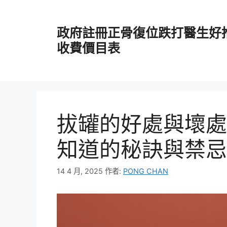
跳
至
政府註冊正骨復位跌打醫生好
主
要
收費價目表
內
容
拔罐的好處與壞處
知道的秘訣與禁忌
14 4 月, 2025
作者:
PONG CHAN