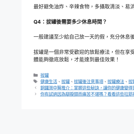
最好避免油炸、辛辣食物，多攝取清淡、易
Q4：拔罐後需要多少休息時間？
一般建議至少給自己放一天的假，充分休息
拔罐是一個非常受歡迎的放鬆療法，但在享
體能夠徹底放鬆，才能達到最佳效果！
分
拔罐
類
標
健康生活
、
拔罐
、
拔罐後注意事項
、
拔罐療法
、
拔
籤
銅鑼灣中醫推介：掌握這些秘訣，讓你的健康變得
你有試過因為瞓捩頸而痛苦不堪嗎？看看這些拉筋