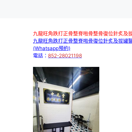
九龍旺角跌打正骨整脊啪骨整骨復位針炙及
九龍旺角跌打正骨整脊啪骨復位針炙及拔罐
(Whatsapp預約)
電話：
852-28021198