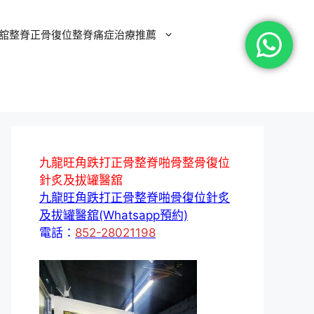
舘整脊正骨復位整脊痛症治療推薦
九龍旺角跌打正骨整脊啪骨整骨復位
針炙及拔罐醫舘
九龍旺角跌打正骨整脊啪骨復位針炙
及拔罐醫舘(Whatsapp預約)
電話：
852-28021198