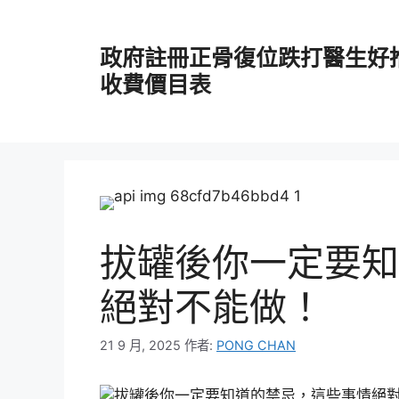
跳
至
政府註冊正骨復位跌打醫生好
主
要
收費價目表
內
容
拔罐後你一定要知
絕對不能做！
21 9 月, 2025
作者:
PONG CHAN