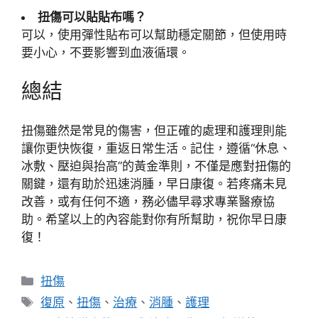
扭傷可以貼貼布嗎？
可以，使用彈性貼布可以幫助穩定關節，但使用時
要小心，不要影響到血液循環。
總結
扭傷雖然是常見的傷害，但正確的處理和護理則能
讓你更快恢復，重返日常生活。記住，遵循“休息、
冰敷、壓迫與抬高”的黃金準則，不僅是應對扭傷的
關鍵，還有助於迅速消腫，早日康復。若疼痛未見
改善，或有任何不適，務必儘早尋求專業醫療協
助。希望以上的內容能對你有所幫助，祝你早日康
復！
分
扭傷
類
標
復原
、
扭傷
、
治療
、
消腫
、
護理
籤