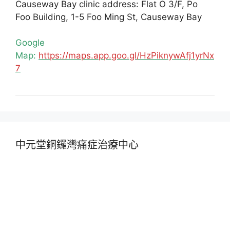
Causeway Bay clinic address: Flat O 3/F, Po
Foo Building, 1-5 Foo Ming St, Causeway Bay
Google
Map:
https://maps.app.goo.gl/HzPiknywAfj1yrNx
7
中元堂銅鑼灣痛症治療中心