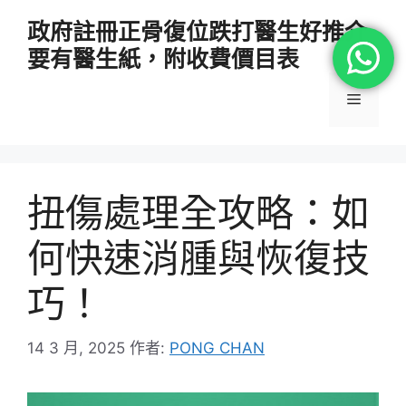
跳
政府註冊正骨復位跌打醫生好推介
至
要有醫生紙，附收費價目表
主
要
選
內
容
單
扭傷處理全攻略：如
何快速消腫與恢復技
巧！
14 3 月, 2025
作者:
PONG CHAN