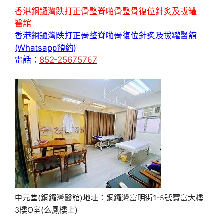
香港銅鑼灣跌打正骨整脊啪骨整骨復位針炙及拔罐
醫舘
香港銅鑼灣跌打正骨整脊啪骨復位針炙及拔罐醫舘
(Whatsapp預約)
電話：
852-25675767
中元堂(銅鑼灣醫舘)地址：銅鑼灣富明街1-5號寶富大樓
3樓O室(么鳳樓上)