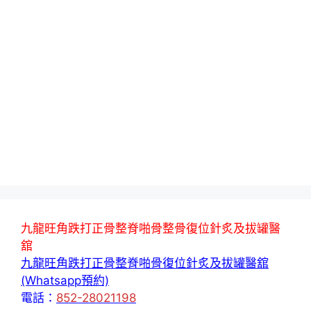
九龍旺角跌打正骨整脊啪骨整骨復位針炙及拔罐醫
舘
九龍旺角跌打正骨整脊啪骨復位針炙及拔罐醫舘
(Whatsapp預約)
電話：
852-28021198