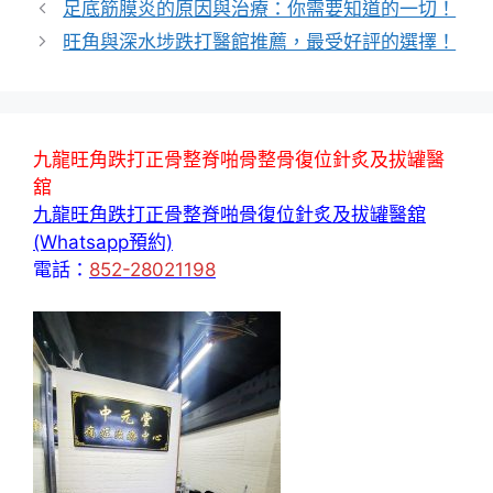
足底筋膜炎的原因與治療：你需要知道的一切！
旺角與深水埗跌打醫館推薦，最受好評的選擇！
九龍旺角跌打正骨整脊啪骨整骨復位針炙及拔罐醫
舘
九龍旺角跌打正骨整脊啪骨復位針炙及拔罐醫舘
(Whatsapp預約)
電話：
852-28021198