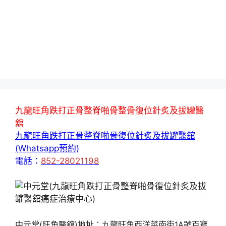
九龍旺角跌打正骨整脊啪骨整骨復位針炙及拔罐醫
舘
九龍旺角跌打正骨整脊啪骨復位針炙及拔罐醫舘
(Whatsapp預約)
電話：
852-28021198
中元堂(旺角醫舘)地址：九龍旺角西洋菜南街1A號百寶