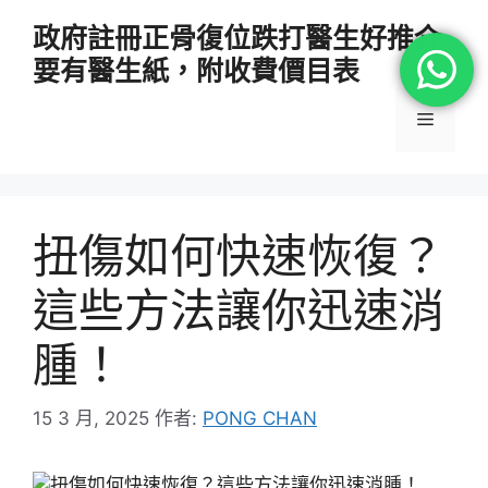
跳
政府註冊正骨復位跌打醫生好推介
至
要有醫生紙，附收費價目表
主
要
選
內
容
單
扭傷如何快速恢復？
這些方法讓你迅速消
腫！
15 3 月, 2025
作者:
PONG CHAN