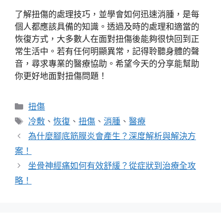
了解扭傷的處理技巧，並學會如何迅速消腫，是每
個人都應該具備的知識。透過及時的處理和適當的
恢復方式，大多數人在面對扭傷後能夠很快回到正
常生活中。若有任何明顯異常，記得聆聽身體的聲
音，尋求專業的醫療協助。希望今天的分享能幫助
你更好地面對扭傷問題！
分
扭傷
類
標
冷敷
、
恢復
、
扭傷
、
消腫
、
醫療
籤
為什麼腳底筋膜炎會產生？深度解析與解決方
案！
坐骨神經痛如何有效舒緩？從症狀到治療全攻
略！