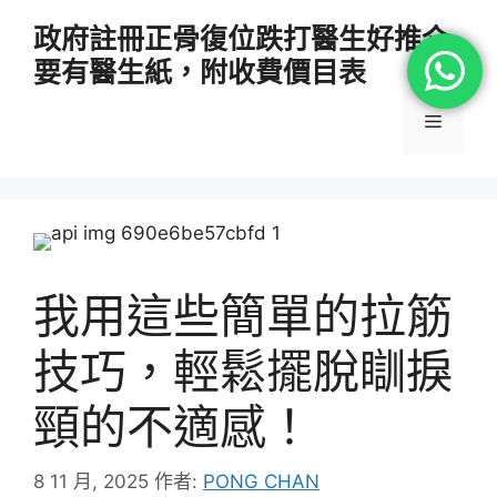
跳
政府註冊正骨復位跌打醫生好推介
至
要有醫生紙，附收費價目表
主
要
選
內
容
單
我用這些簡單的拉筋
技巧，輕鬆擺脫瞓捩
頸的不適感！
8 11 月, 2025
作者:
PONG CHAN