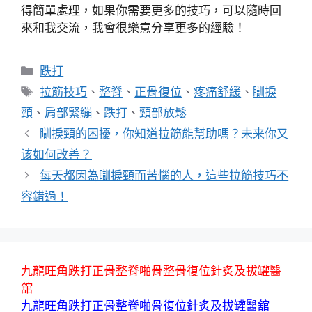
得簡單處理，如果你需要更多的技巧，可以隨時回
來和我交流，我會很樂意分享更多的經驗！
分
跌打
類
標
拉筋技巧
、
整脊
、
正骨復位
、
疼痛舒緩
、
瞓捩
籤
頸
、
肩部緊繃
、
跌打
、
頸部放鬆
瞓捩頸的困擾，你知道拉筋能幫助嗎？未来你又
该如何改善？
每天都因為瞓捩頸而苦惱的人，這些拉筋技巧不
容錯過！
九龍旺角跌打正骨整脊啪骨整骨復位針炙及拔罐醫
舘
九龍旺角跌打正骨整脊啪骨復位針炙及拔罐醫舘