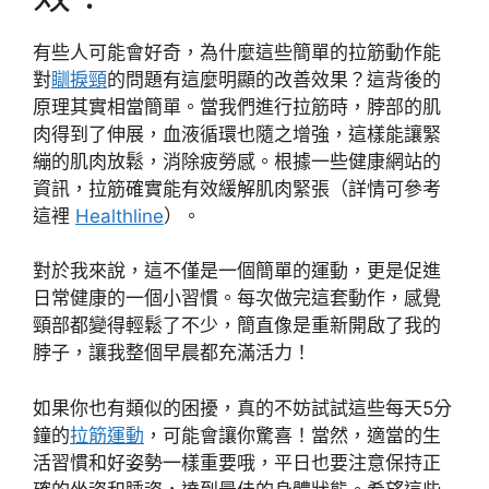
有些人可能會好奇，為什麼這些簡單的拉筋動作能
對
瞓捩頸
的問題有這麼明顯的改善效果？這背後的
原理其實相當簡單。當我們進行拉筋時，脖部的肌
肉得到了伸展，血液循環也隨之增強，這樣能讓緊
繃的肌肉放鬆，消除疲勞感。根據一些健康網站的
資訊，拉筋確實能有效緩解肌肉緊張（詳情可參考
這裡
Healthline
）。
對於我來說，這不僅是一個簡單的運動，更是促進
日常健康的一個小習慣。每次做完這套動作，感覺
頸部都變得輕鬆了不少，簡直像是重新開啟了我的
脖子，讓我整個早晨都充滿活力！
如果你也有類似的困擾，真的不妨試試這些每天5分
鐘的
拉筋運動
，可能會讓你驚喜！當然，適當的生
活習慣和好姿勢一樣重要哦，平日也要注意保持正