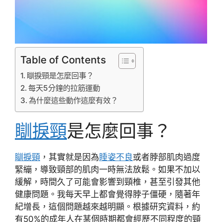
Table of Contents
瞓捩頸是怎麼回事？
每天5分鐘的拉筋運動
為什麼這些動作這麼有效？
瞓捩頸
是怎麼回事？
瞓捩頸
，其實就是因為
睡姿不良
或者脖部肌肉過度
緊繃，導致頸部的肌肉一時無法放鬆。如果不加以
緩解，時間久了可能會影響到頸椎，甚至引發其他
健康問題。我每天早上都會覺得脖子僵硬，隨著年
紀增長，這個問題越來越明顯。根據研究資料，約
有50%的成年人在某個時期都會經歷不同程度的頸