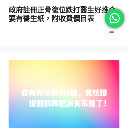
跳
政府註冊正骨復位跌打醫生好推介
至
要有醫生紙，附收費價目表
主
要
選
內
容
單