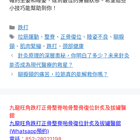
確的坐姿和睡姿，達到最佳的身體狀態。希望這些
小技巧能幫助到你！
分
跌打
類
標
拉筋運動
、
整脊
、
正骨復位
、
睡姿不良
、
瞓捩
籤
頸
、
肌肉緊繃
、
跌打
、
颈部健康
針灸原理的深層奧秘，你明白了多少？未来針灸
能否成為現代醫療的救星？
瞓捩頸的痛苦，拉筋真的能解救你嗎？
九龍旺角跌打正骨整脊啪骨整骨復位針炙及拔罐醫
舘
九龍旺角跌打正骨整脊啪骨復位針炙及拔罐醫舘
(Whatsapp預約)
電話：
852-28021198