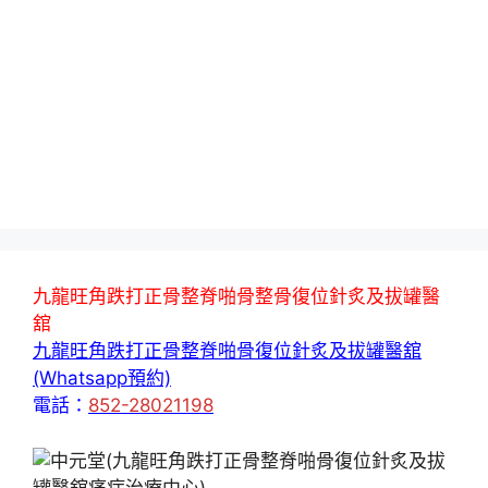
九龍旺角跌打正骨整脊啪骨整骨復位針炙及拔罐醫
舘
九龍旺角跌打正骨整脊啪骨復位針炙及拔罐醫舘
(Whatsapp預約)
電話：
852-28021198