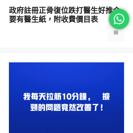
跳
政府註冊正骨復位跌打醫生好推介
至
要有醫生紙，附收費價目表
主
要
選
內
容
單