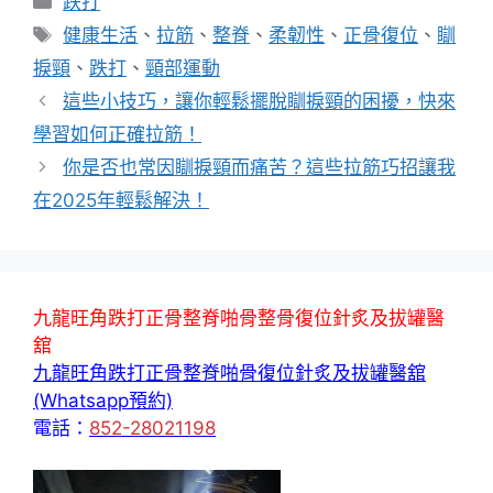
跌打
類
標
健康生活
、
拉筋
、
整脊
、
柔韌性
、
正骨復位
、
瞓
籤
捩頸
、
跌打
、
頸部運動
這些小技巧，讓你輕鬆擺脫瞓捩頸的困擾，快來
學習如何正確拉筋！
你是否也常因瞓捩頸而痛苦？這些拉筋巧招讓我
在2025年輕鬆解決！
九龍旺角跌打正骨整脊啪骨整骨復位針炙及拔罐醫
舘
九龍旺角跌打正骨整脊啪骨復位針炙及拔罐醫舘
(Whatsapp預約)
電話：
852-28021198