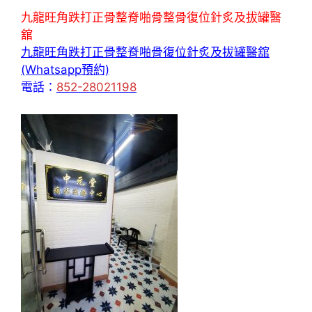
九龍旺角跌打正骨整脊啪骨整骨復位針炙及拔罐醫
舘
九龍旺角跌打正骨整脊啪骨復位針炙及拔罐醫舘
(Whatsapp預約)
電話：
852-28021198