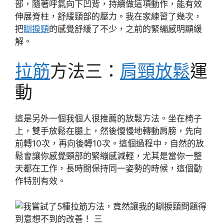
部，隨著呼氣向下凹背，持續做這項動作，能有效
伸展脊柱，舒緩頸部的壓力。我在家練習了幾次，
把
瞓捩頸
的感覺舒緩了不少，之前的緊繃感明顯緩
解。
拉筋
方法三：
肩頸放鬆
運
動
這是另外一個我個人很推薦的放鬆方法。坐在椅子
上，雙手放鬆在腿上，然後慢慢地轉動肩膀，先向
前轉10次，再向後轉10次。這個過程中，自然的放
鬆會讓你感覺頸部的緊繃感減輕，尤其是當你一整
天都在工作，長時間保持同一姿勢的時候，這個動
作特別有效。