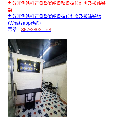
九龍旺角跌打正骨整脊啪骨整骨復位針炙及拔罐醫
舘
九龍旺角跌打正骨整脊啪骨復位針炙及拔罐醫舘
(Whatsapp預約)
電話：
852-28021198