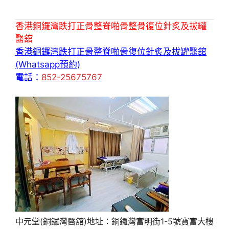
香港銅鑼灣跌打正骨整脊啪骨整骨復位針炙及拔罐
醫舘
香港銅鑼灣跌打正骨整脊啪骨復位針炙及拔罐醫舘
(Whatsapp預約)
電話：
852-25675767
中元堂(銅鑼灣醫舘)地址：銅鑼灣富明街1-5號寶富大樓