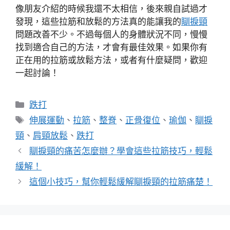
像朋友介紹的時候我還不太相信，後來親自試過才
發現，這些拉筋和放鬆的方法真的能讓我的
瞓捩頸
問題改善不少。不過每個人的身體狀況不同，慢慢
找到適合自己的方法，才會有最佳效果。如果你有
正在用的拉筋或放鬆方法，或者有什麼疑問，歡迎
一起討論！
分
跌打
類
標
伸展運動
、
拉筋
、
整脊
、
正骨復位
、
瑜伽
、
瞓捩
籤
頸
、
肩頸放鬆
、
跌打
瞓捩頸的痛苦怎麼辦？學會這些拉筋技巧，輕鬆
緩解！
這個小技巧，幫你輕鬆緩解瞓捩頸的拉筋痛楚！