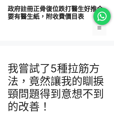
跳
政府註冊正骨復位跌打醫生好推介
至
要有醫生紙，附收費價目表
主
要
選
內
容
單
我嘗試了5種拉筋方
法，竟然讓我的瞓捩
頸問題得到意想不到
的改善！