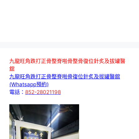
九龍旺角跌打正骨整脊啪骨整骨復位針炙及拔罐醫
舘
九龍旺角跌打正骨整脊啪骨復位針炙及拔罐醫舘
(Whatsapp預約)
電話：
852-28021198