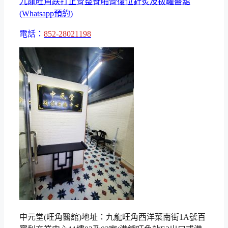
九龍旺角跌打正骨整脊啪骨復位針炙及拔罐醫舘
(Whatsapp預約)
電話：
852-28021198
中元堂(旺角醫舘)地址：九龍旺角西洋菜南街1A號百