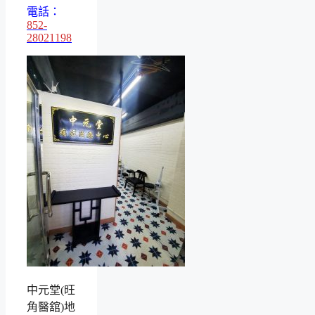
電話：
852-
28021198
中元堂(旺
角醫舘)地