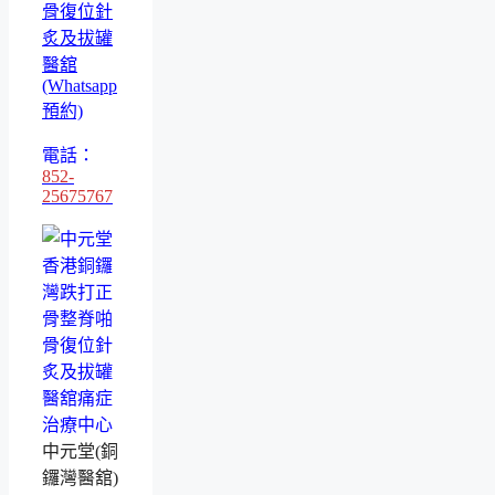
骨復位針
炙及拔罐
醫舘
(Whatsapp
預約)
電話：
852-
25675767
中元堂(銅
鑼灣醫舘)