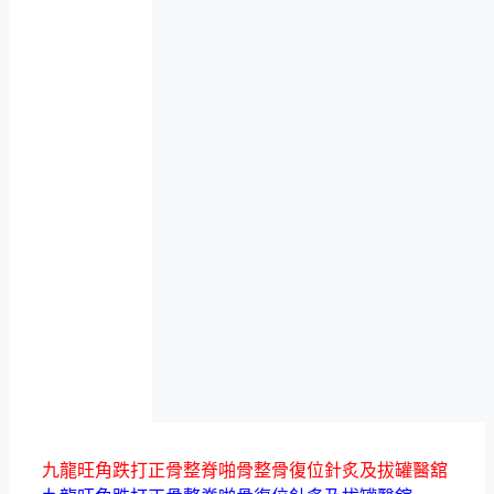
九龍旺角跌打正骨整脊啪骨整骨復位針炙及拔罐醫舘