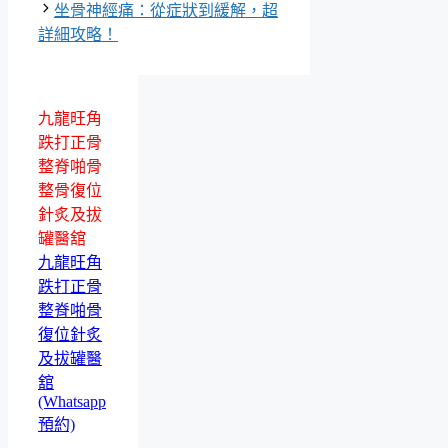
坐骨神經痛：從症狀到緩解，超
詳細攻略！
九龍旺角
跌打正骨
整脊啪骨
整骨復位
針炙及拔
罐醫舘
九龍旺角
跌打正骨
整脊啪骨
復位針炙
及拔罐醫
舘
(Whatsapp
預約)