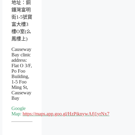
地址：銅
鑼灣富明
街1-5號寶
富大樓3
樓O室(么
鳳樓上)
Causeway
Bay clinic
address:
Flat O 3/F,
Po Foo
Building,
1-5 Foo
Ming St,
Causeway
Bay
Google
Map:
https://maps.app.goo.gl/HzPiknywAfj1yrNx7