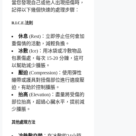
當您發現自己或他人出現扭傷時，
記得以下幾個快速的處理步驟：
R.I.C.E.法則
休息
(Rest)：立即停止任何會加
重傷情的活動，減輕負擔。
冰敷
(Ice)：用冰袋或冷敷物品
包裹傷處，每次 15-20 分鐘，這可
以幫助減少腫脹。
壓迫
(Compression)：使用彈性
繃帶或護具對扭傷部位進行適度壓
迫，有助於控制腫脹。
抬高
(Elevation)：盡量將受傷的
部位抬高，超過心臟水平，提前減
少腫脹。
其他處理方法
冷熱敷交替
：在冰敷的24小時