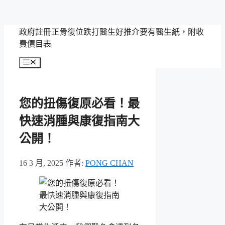
跳
政府註冊正骨復位跌打醫生好推介要有醫生紙，附收
至
費價目表
主
選
要
單
內
容
您的扭傷復原必看！最
快速消腫與康復指南大
公開！
16 3 月, 2025
作者:
PONG CHAN