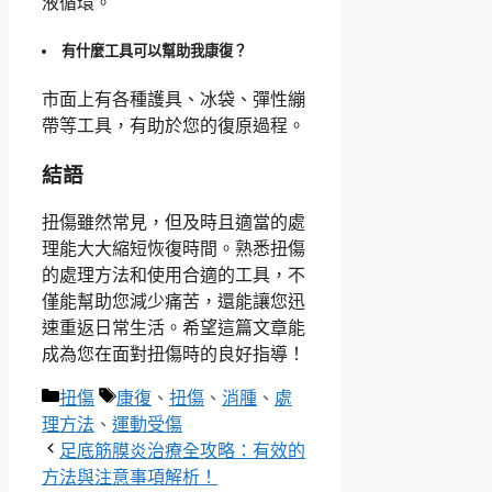
液循環。
有什麼工具可以幫助我康復？
市面上有各種護具、冰袋、彈性繃
帶等工具，有助於您的復原過程。
結語
扭傷雖然常見，但及時且適當的處
理能大大縮短恢復時間。熟悉扭傷
的處理方法和使用合適的工具，不
僅能幫助您減少痛苦，還能讓您迅
速重返日常生活。希望這篇文章能
成為您在面對扭傷時的良好指導！
分
標
扭傷
康復
、
扭傷
、
消腫
、
處
類
籤
理方法
、
運動受傷
足底筋膜炎治療全攻略：有效的
方法與注意事項解析！