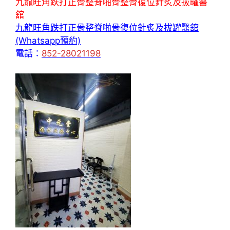
九龍旺角跌打正骨整脊啪骨整骨復位針炙及拔罐醫
舘
九龍旺角跌打正骨整脊啪骨復位針炙及拔罐醫舘
(Whatsapp預約)
電話：
852-28021198