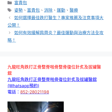
分
富貴包
類
標
姿勢
、
富貴包
、
消除
、
運動
、
醫療
籤
如何選擇最佳跌打醫生？專家推薦及注意事項大
公開！
如何有效緩解肩周炎？最佳運動與治療方法全攻
略！
九龍旺角跌打正骨整脊啪骨整骨復位針炙及拔罐醫
舘
九龍旺角跌打正骨整脊啪骨復位針炙及拔罐醫舘
(Whatsapp預約)
電話：
852-28021198