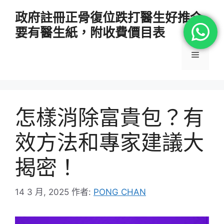
跳
政府註冊正骨復位跌打醫生好推介
至
要有醫生紙，附收費價目表
主
要
選
內
容
單
怎樣消除富貴包？有
效方法和專家建議大
揭密！
14 3 月, 2025
作者:
PONG CHAN