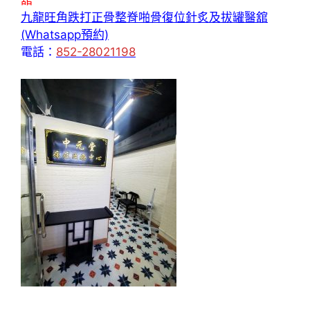
舘
九龍旺角跌打正骨整脊啪骨復位針炙及拔罐醫舘
(Whatsapp預約)
電話：
852-28021198