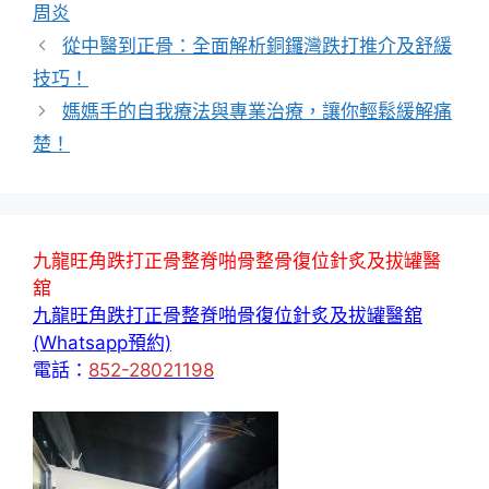
籤
周炎
從中醫到正骨：全面解析銅鑼灣跌打推介及舒緩
技巧！
媽媽手的自我療法與專業治療，讓你輕鬆緩解痛
楚！
九龍旺角跌打正骨整脊啪骨整骨復位針炙及拔罐醫
舘
九龍旺角跌打正骨整脊啪骨復位針炙及拔罐醫舘
(Whatsapp預約)
電話：
852-28021198