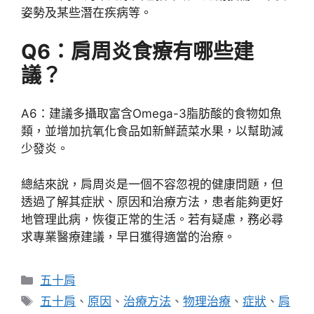
姿勢及某些潛在疾病等。
Q6：肩周炎食療有哪些建
議？
A6：建議多攝取富含Omega-3脂肪酸的食物如魚
類，並增加抗氧化食品如新鮮蔬菜水果，以幫助減
少發炎。
總結來說，肩周炎是一個不容忽視的健康問題，但
透過了解其症狀、原因和治療方法，患者能夠更好
地管理此病，恢復正常的生活。若有疑慮，務必尋
求專業醫療建議，早日獲得適當的治療。
分
五十肩
類
標
五十肩
、
原因
、
治療方法
、
物理治療
、
症狀
、
肩