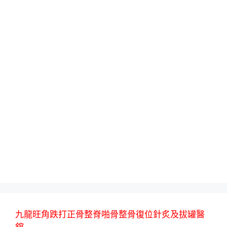
九龍旺角跌打正骨整脊啪骨整骨復位針炙及拔罐醫