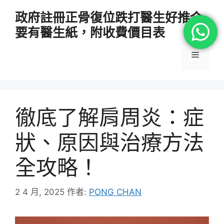
跳
政府註冊正骨復位跌打醫生好推介
至
要有醫生紙，附收費價目表
主
要
選
內
容
單
徹底了解肩周炎：症
狀、原因與治療方法
全攻略！
2 4 月, 2025
作者:
PONG CHAN