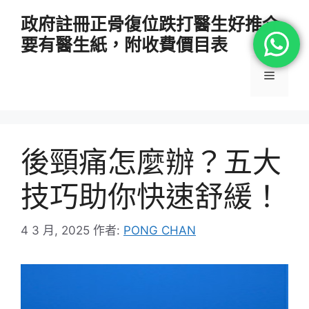
跳
政府註冊正骨復位跌打醫生好推介
至
要有醫生紙，附收費價目表
主
要
選
內
容
單
後頸痛怎麼辦？五大
技巧助你快速舒緩！
4 3 月, 2025
作者:
PONG CHAN