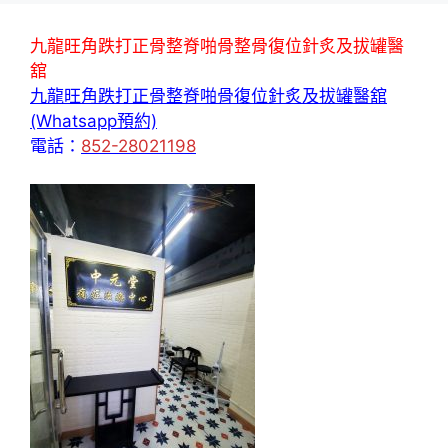
九龍旺角跌打正骨整脊啪骨整骨復位針炙及拔罐醫
舘
九龍旺角跌打正骨整脊啪骨復位針炙及拔罐醫舘
(Whatsapp預約)
電話：
852-28021198