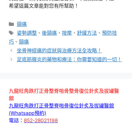
希望這篇文章能對您有所幫助！
分
頸痛
類
標
姿勢調整
、
後頸痛
、
按摩
、
舒緩方法
、
預防技
籤
巧
、
頸痛
坐骨神經痛的症狀與治療方法全攻略！
足底筋膜炎的藥物和療法：你需要知道的一切！
九龍旺角跌打正骨整脊啪骨整骨復位針炙及拔罐醫
舘
九龍旺角跌打正骨整脊啪骨復位針炙及拔罐醫舘
(Whatsapp預約)
電話：
852-28021198