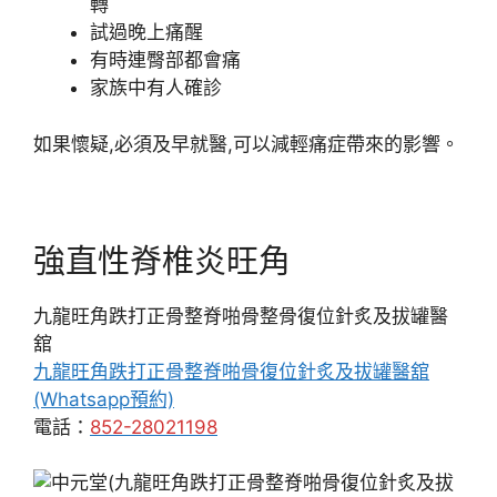
轉
試過晚上痛醒
有時連臀部都會痛
家族中有人確診
如果懷疑,必須及早就醫,可以減輕痛症帶來的影響。
強直性脊椎炎旺角
九龍旺角跌打正骨整脊啪骨整骨復位針炙及拔罐醫
舘
九龍旺角跌打正骨整脊啪骨復位針炙及拔罐醫舘
(Whatsapp預約)
電話：
852-28021198