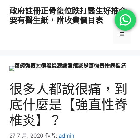
跳
政府註冊正骨復位跌打醫生好推介
至
要有醫生紙，附收費價目表
主
要
選
內
容
單
很多人都說很痛，到
底什麼是【強直性脊
椎炎】？
27 7 月, 2020
作者:
admin