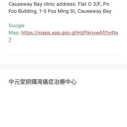
Causeway Bay clinic address: Flat O 3/F, Po
Foo Building, 1-5 Foo Ming St, Causeway Bay
Google
Map:
https://maps.app.goo.gl/HzPiknywAfj1yrNx
7
中元堂銅鑼灣痛症治療中心