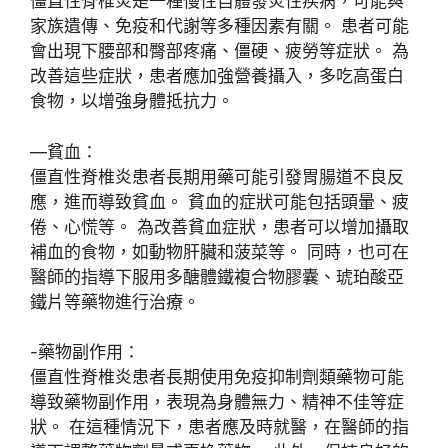
僵直性脊椎炎是一種慢性自體發炎性疾病，可能與
家族遺傳、免疫和代謝等多種因素有關。 患者可能
會出現下腰部和臀部疼痛、僵硬、疲勞等症狀。 為
改善這些症狀，患者應加強營養攝入，多吃高蛋白
食物，以增強身體抵抗力。
—貧血：
僵直性脊椎炎患者長期用藥可能引發胃腸道不良反
應，進而導致貧血。 貧血的症狀可能包括頭暈、疲
倦、心慌等。 為改善貧血症狀，患者可以增加攝取
補血的食物，如動物肝臟和菠菜等。 同時，也可在
醫師的指導下服用多醣體鐵複合物膠囊、琥珀酸亞
鐵片等藥物進行治療。
-藥物副作用：
僵直性脊椎炎患者長期使用免疫抑制劑類藥物可能
導致藥物副作用，表現為身體無力、精神不佳等症
狀。 在這種情況下，患者應及時就醫，在醫師的指