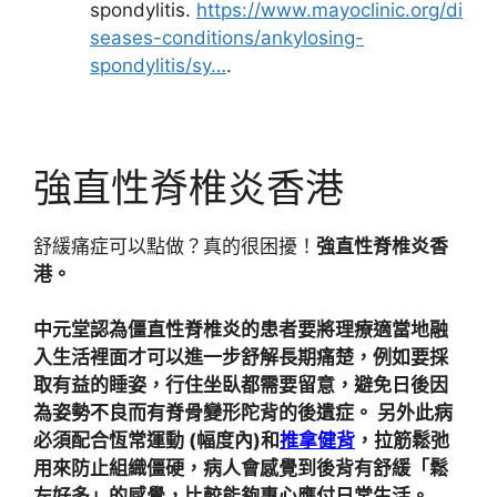
spondylitis.
https://www.mayoclinic.org/di
seases-conditions/ankylosing-
spondylitis/sy…
.
強直性脊椎炎香港
舒緩痛症可以點做？真的很困擾！
強直性脊椎炎香
港。
中元堂認為僵直性脊椎炎的患者要將理療適當地融
入生活裡面才可以進一步舒解長期痛楚，例如要採
取有益的睡姿，行住坐臥都需要留意，避免日後因
為姿勢不良而有脊骨變形陀背的後遺症。 另外此病
必須配合恆常運動 (幅度內)和
推拿健背
，拉筋鬆弛
用來防止組織僵硬，病人會感覺到後背有舒緩「鬆
左好多」的感覺，比較能夠專心應付日常生活。