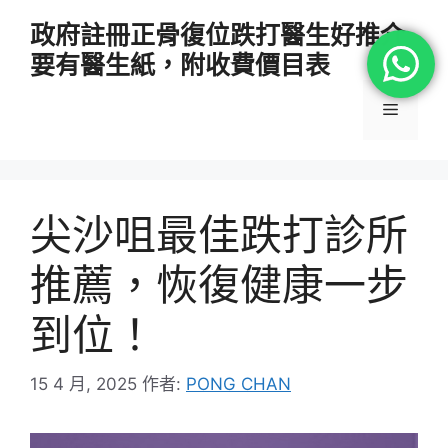
跳
政府註冊正骨復位跌打醫生好推介
至
要有醫生紙，附收費價目表
主
要
選
內
容
單
尖沙咀最佳跌打診所
推薦，恢復健康一步
到位！
15 4 月, 2025
作者:
PONG CHAN