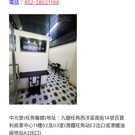
電話：
852-28021198
中元堂(旺角醫舘)地址：九龍旺角西洋菜南街1A號百寶
利商業中心11樓02及03室(港鐵旺角站E2出口或港鐵油
麻地站A2出口)