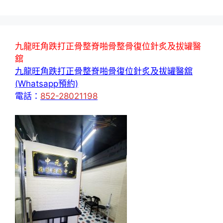
九龍旺角跌打正骨整脊啪骨整骨復位針炙及拔罐醫
舘
九龍旺角跌打正骨整脊啪骨復位針炙及拔罐醫舘
(Whatsapp預約)
電話：
852-28021198