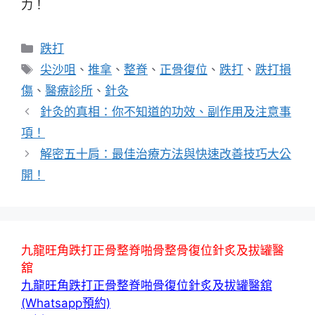
力！
分
跌打
類
標
尖沙咀
、
推拿
、
整脊
、
正骨復位
、
跌打
、
跌打損
籤
傷
、
醫療診所
、
針灸
針灸的真相：你不知道的功效、副作用及注意事
項！
解密五十肩：最佳治療方法與快速改善技巧大公
開！
九龍旺角跌打正骨整脊啪骨整骨復位針炙及拔罐醫
舘
九龍旺角跌打正骨整脊啪骨復位針炙及拔罐醫舘
(Whatsapp預約)