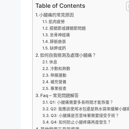
Table of Contents
小腿痛的常見原因
肌肉疲勞
膝關節或踝關節問題
坐骨神經痛
靜脈曲張
缺鉀或鈣
如何自我檢測及處理小腿痛？
休息
冷敷和熱敷
伸展運動
補充營養
專業檢查
Faq – 常見問題解答
Q1: 小腿痛需要多長時間才能恢復？
Q2: 我應該使用冰包還是熱水袋來緩解小腿
Q3: 小腿痛是否意味著需要接受手術？
Q4: 如何防止小腿疼痛再度發生？