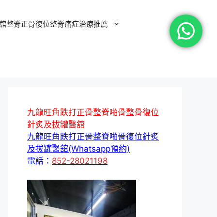
舘整脊正骨復位整脊痛症治療推薦
九龍旺角跌打正骨整脊啪骨整骨復位
針炙及拔罐醫舘
九龍旺角跌打正骨整脊啪骨復位針炙
及拔罐醫舘(Whatsapp預約)
電話：
852-28021198