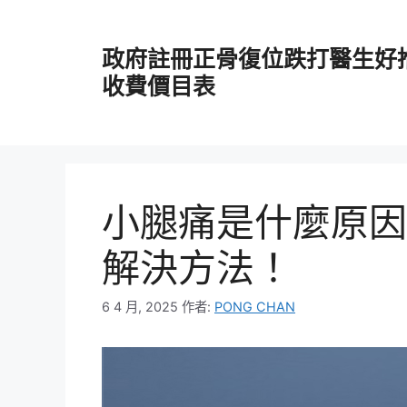
跳
至
政府註冊正骨復位跌打醫生好
主
要
收費價目表
內
容
小腿痛是什麼原因
解決方法！
6 4 月, 2025
作者:
PONG CHAN