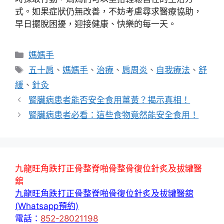
式。如果症狀仍無改善，不妨考慮尋求醫療協助，
早日擺脫困擾，迎接健康、快樂的每一天。
分
媽媽手
類
標
五十肩
、
媽媽手
、
治療
、
肩周炎
、
自我療法
、
舒
籤
緩
、
針灸
腎臟病患者能否安全食用薑黃？揭示真相！
腎臟病患者必看：這些食物竟然能安全食用！
九龍旺角跌打正骨整脊啪骨整骨復位針炙及拔罐醫
舘
九龍旺角跌打正骨整脊啪骨復位針炙及拔罐醫舘
(Whatsapp預約)
電話：
852-28021198