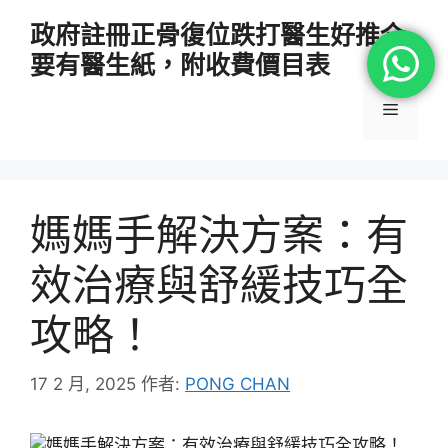
跳
政府註冊正骨復位跌打醫生好推介
至
要有醫生紙，附收費價目表
主
要
選
內
容
單
媽媽手解決方案：有
效治療與舒緩技巧全
攻略！
17 2 月, 2025
作者:
PONG CHAN