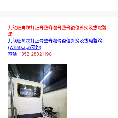
九龍旺角跌打正骨整脊啪骨整骨復位針炙及拔罐醫
舘
九龍旺角跌打正骨整脊啪骨復位針炙及拔罐醫舘
(Whatsapp預約)
電話：
852-28021198