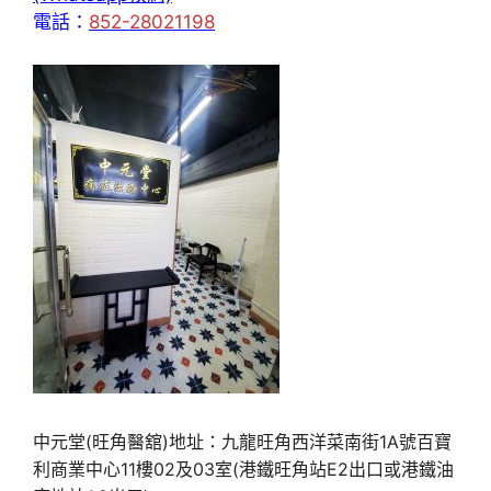
電話：
852-28021198
中元堂(旺角醫舘)地址：九龍旺角西洋菜南街1A號百寶
利商業中心11樓02及03室(港鐵旺角站E2出口或港鐵油