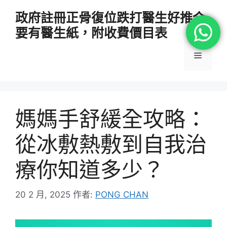
跳
政府註冊正骨復位跌打醫生好推介
至
要有醫生紙，附收費價目表
主
要
選
內
容
單
媽媽手舒緩全攻略：
從冰敷熱敷到自我治
療你知道多少？
20 2 月, 2025
作者:
PONG CHAN