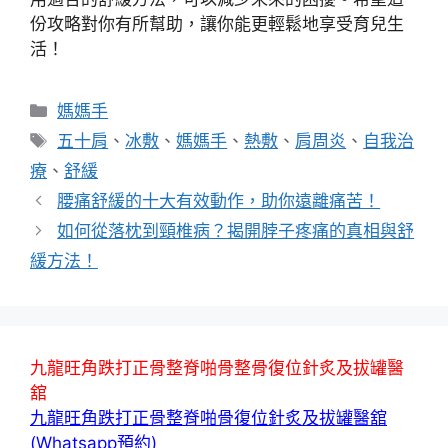
份攻略對你有所幫助，讓你能更輕鬆地享受育兒生
活！
分
媽媽手
類
標
五十肩
、
冰敷
、
媽媽手
、
熱敷
、
肩周炎
、
自我治
籤
療
、
舒緩
腰痛舒緩的十大有效動作，助你遠離痛苦！
如何從落枕到頸椎病？揭開脖子疼痛的真相與舒
緩方法！
九龍旺角跌打正骨整脊啪骨整骨復位針炙及拔罐醫
舘
九龍旺角跌打正骨整脊啪骨復位針炙及拔罐醫舘
(Whatsapp預約)