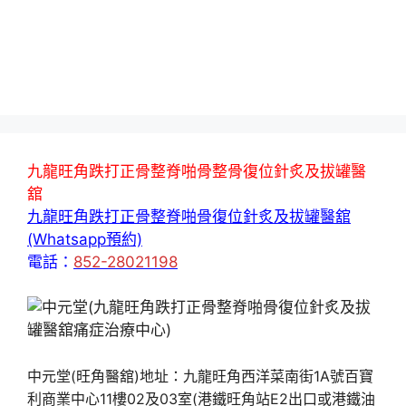
九龍旺角跌打正骨整脊啪骨整骨復位針炙及拔罐醫
舘
九龍旺角跌打正骨整脊啪骨復位針炙及拔罐醫舘
(Whatsapp預約)
電話：
852-28021198
中元堂(旺角醫舘)地址：九龍旺角西洋菜南街1A號百寶
利商業中心11樓02及03室(港鐵旺角站E2出口或港鐵油