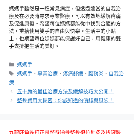
媽媽手雖然是一種常見病症，但透過適當的自我治
療及在必要時尋求專業醫療，可以有效地緩解疼痛
及促進康復。希望每位媽媽都能從中找到合適的方
法，重拾使用雙手的自由與快樂。生活中的小貼
士，也期望每位媽媽都能保護好自己，用健康的雙
手去擁抱生活的美好。
分
媽媽手
類
標
媽媽手
、
專業治療
、
疼痛舒緩
、
腱鞘炎
、
自我治
籤
療
五十肩的最佳治療方法及緩解技巧大公開！
整骨費用大揭密：你該知道的價錢與風險！
九龍旺角跌打正骨整脊啪骨整骨復位針炙及拔罐醫