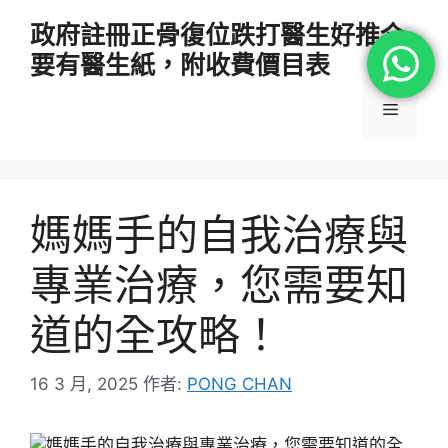
跳
政府註冊正骨復位跌打醫生好推介
至
要有醫生紙，附收費價目表
主
要
選
內
容
單
媽媽手的自我治療與
專業治療，您需要知
道的全攻略！
16 3 月, 2025
作者:
PONG CHAN