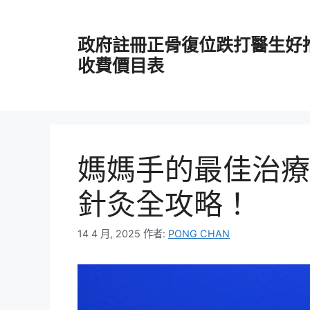
跳
至
政府註冊正骨復位跌打醫生好
主
要
收費價目表
內
容
媽媽手的最佳治療
針灸全攻略！
14 4 月, 2025
作者:
PONG CHAN