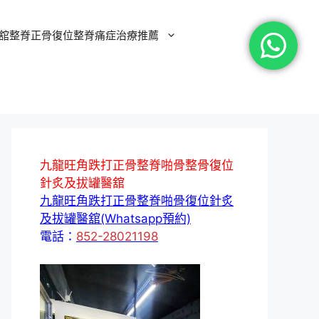
舘整脊正骨復位整脊痛症治療推薦
九龍旺角跌打正骨整脊啪骨整骨復位
針炙及拔罐醫舘
九龍旺角跌打正骨整脊啪骨復位針炙
及拔罐醫舘(Whatsapp預約)
電話：
852-28021198