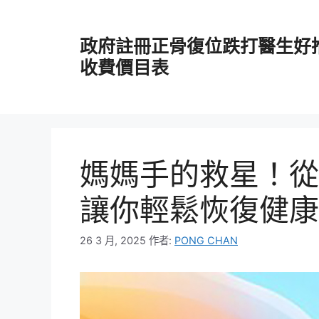
跳
至
政府註冊正骨復位跌打醫生好
主
要
收費價目表
內
容
媽媽手的救星！從
讓你輕鬆恢復健康
26 3 月, 2025
作者:
PONG CHAN