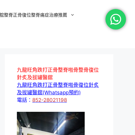
舘整脊正骨復位整脊痛症治療推薦
九龍旺角跌打正骨整脊啪骨整骨復位
針炙及拔罐醫舘
九龍旺角跌打正骨整脊啪骨復位針炙
及拔罐醫舘(Whatsapp預約)
電話：
852-28021198