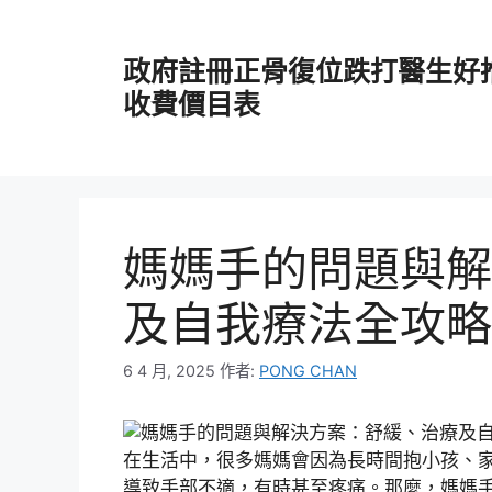
跳
至
政府註冊正骨復位跌打醫生好
主
要
收費價目表
內
容
媽媽手的問題與解
及自我療法全攻略
6 4 月, 2025
作者:
PONG CHAN
在生活中，很多媽媽會因為長時間抱小孩、家
導致手部不適，有時甚至疼痛。那麼，媽媽