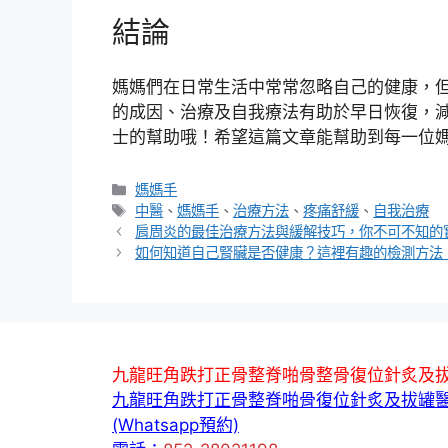
結論
媽媽們在日常生活中常常忽略自己的健康，
的成因、治療及自我療法有助於早日恢復，
士的幫助哦！希望這篇文章能幫助到每一位
分
媽媽手
類
標
中醫
、
媽媽手
、
治療方法
、
疼痛舒緩
、
自我治療
籤
肩周炎的最佳治療方法與緩解技巧，你不可不知的
如何知道自己腎臟是否健康？這裡有趣的檢測方法
九龍旺角跌打正骨整脊啪骨整骨復位針炙及
九龍旺角跌打正骨整脊啪骨復位針炙及拔罐
(Whatsapp預約)