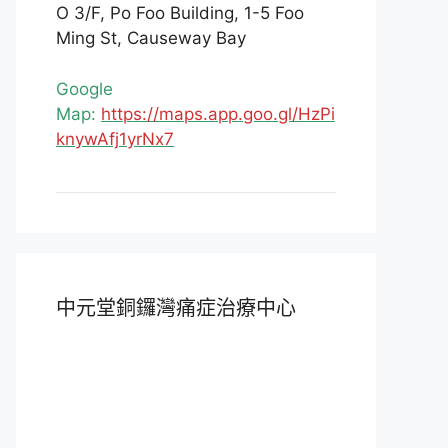
O 3/F, Po Foo Building, 1-5 Foo
Ming St, Causeway Bay
Google
Map:
https://maps.app.goo.gl/HzPi
knywAfj1yrNx7
中元堂銅鑼灣痛症治療中心