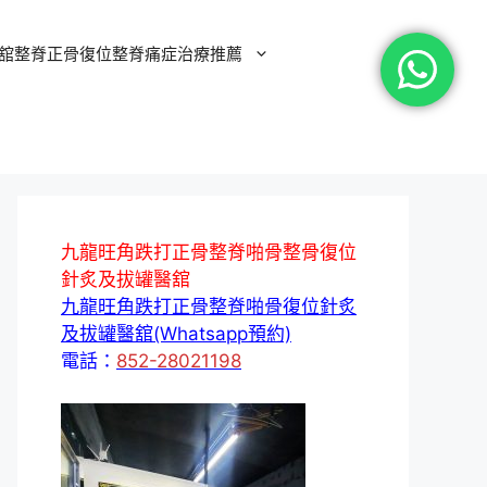
舘整脊正骨復位整脊痛症治療推薦
九龍旺角跌打正骨整脊啪骨整骨復位
針炙及拔罐醫舘
九龍旺角跌打正骨整脊啪骨復位針炙
及拔罐醫舘(Whatsapp預約)
電話：
852-28021198