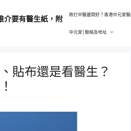
跌打中醫邊間好？香港中元堂醫
推介要有醫生紙，附
中元堂│聯絡及地址
、貼布還是看醫生？
！