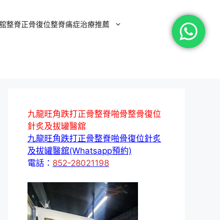
舘整脊正骨復位整脊痛症治療推薦
九龍旺角跌打正骨整脊啪骨整骨復位
針炙及拔罐醫舘
九龍旺角跌打正骨整脊啪骨復位針炙
及拔罐醫舘(Whatsapp預約)
電話：
852-28021198