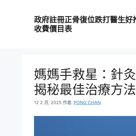
跳
至
政府註冊正骨復位跌打醫生好
主
要
收費價目表
內
容
媽媽手救星：針灸
揭秘最佳治療方法
12 2 月, 2025
作者:
PONG CHAN