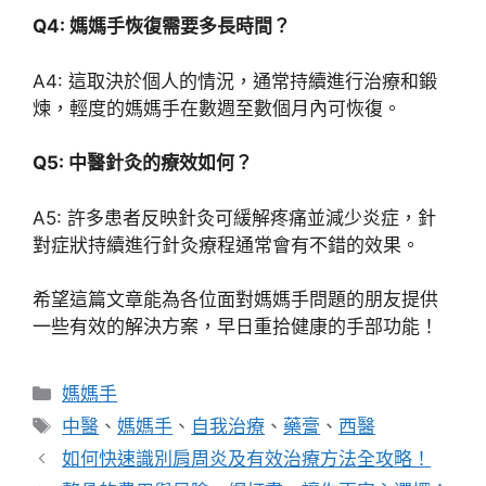
Q4: 媽媽手恢復需要多長時間？
A4: 這取決於個人的情況，通常持續進行治療和鍛
煉，輕度的媽媽手在數週至數個月內可恢復。
Q5: 中醫針灸的療效如何？
A5: 許多患者反映針灸可緩解疼痛並減少炎症，針
對症狀持續進行針灸療程通常會有不錯的效果。
希望這篇文章能為各位面對媽媽手問題的朋友提供
一些有效的解決方案，早日重拾健康的手部功能！
分
媽媽手
類
標
中醫
、
媽媽手
、
自我治療
、
藥膏
、
西醫
籤
如何快速識別肩周炎及有效治療方法全攻略！