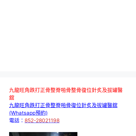
九龍旺角跌打正骨整脊啪骨整骨復位針炙及拔罐醫
舘
九龍旺角跌打正骨整脊啪骨復位針炙及拔罐醫舘
(Whatsapp預約)
電話：
852-28021198