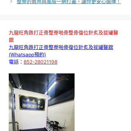
整骨的費用與風險一網打盡，讓你更安心選擇！
九龍旺角跌打正骨整脊啪骨整骨復位針炙及拔罐醫
舘
九龍旺角跌打正骨整脊啪骨復位針炙及拔罐醫舘
(Whatsapp預約)
電話：
852-28021198