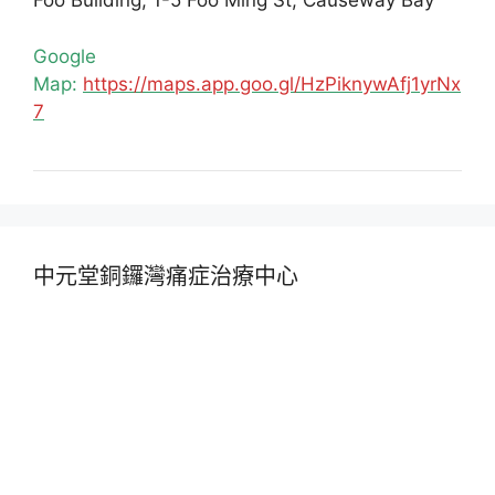
Foo Building, 1-5 Foo Ming St, Causeway Bay
Google
Map:
https://maps.app.goo.gl/HzPiknywAfj1yrNx
7
中元堂銅鑼灣痛症治療中心