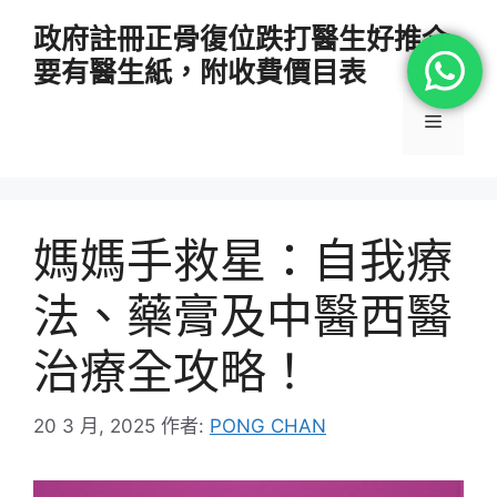
跳
政府註冊正骨復位跌打醫生好推介
至
要有醫生紙，附收費價目表
主
要
選
內
容
單
媽媽手救星：自我療
法、藥膏及中醫西醫
治療全攻略！
20 3 月, 2025
作者:
PONG CHAN