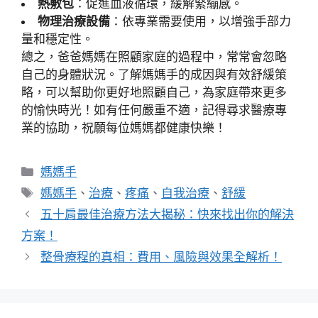
熱敷包
：促進血液循環，緩解緊繃感。
物理治療設備
：依專業需要使用，以增強手部力
量和穩定性。
總之，爸爸媽媽在照顧家庭的過程中，常常會忽略
自己的身體狀況。了解媽媽手的成因與有效舒緩策
略，可以幫助你更好地照顧自己，為家庭帶來更多
的愉快時光！如有任何嚴重不適，記得尋求醫療專
業的協助，祝願每位媽媽都健康快樂！
分
媽媽手
類
標
媽媽手
、
治療
、
疼痛
、
自我治療
、
舒緩
籤
五十肩最佳治療方法大揭秘：快來找出你的解決
方案！
整骨療程的真相：費用、風險與效果全解析！