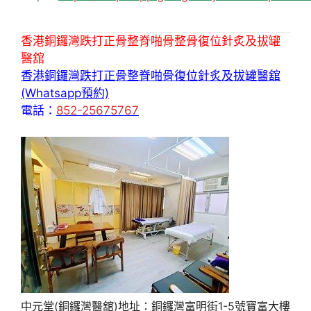
香港銅鑼灣跌打正骨整脊啪骨整骨復位針炙及拔罐
醫舘
香港銅鑼灣跌打正骨整脊啪骨復位針炙及拔罐醫舘
(Whatsapp預約)
電話：
852-25675767
中元堂(銅鑼灣醫舘)地址：銅鑼灣富明街1-5號寶富大樓