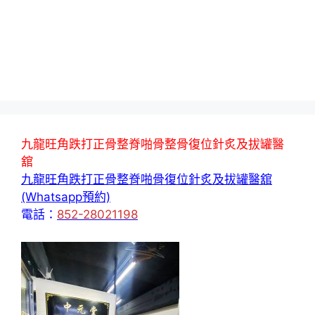
九龍旺角跌打正骨整脊啪骨整骨復位針炙及拔罐醫
舘
九龍旺角跌打正骨整脊啪骨復位針炙及拔罐醫舘
(Whatsapp預約)
電話：
852-28021198