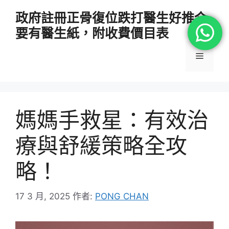
跳
政府註冊正骨復位跌打醫生好推介
至
要有醫生紙，附收費價目表
主
要
選
內
容
單
媽媽手救星：有效治
療與舒緩策略全攻
略！
17 3 月, 2025
作者:
PONG CHAN