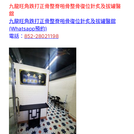
九龍旺角跌打正骨整脊啪骨整骨復位針炙及拔罐醫
舘
九龍旺角跌打正骨整脊啪骨復位針炙及拔罐醫舘
(Whatsapp預約)
電話：
852-28021198