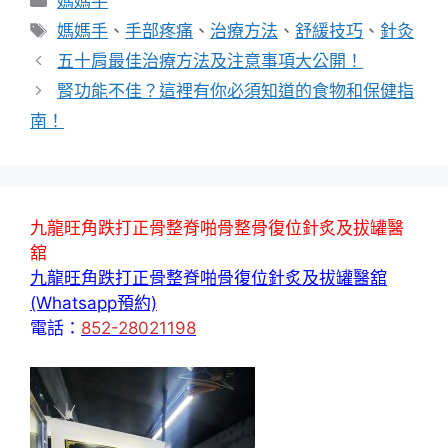
媽媽手
類
標
媽媽手
、
手部疼痛
、
治療方法
、
舒緩技巧
、
針灸
籤
五十肩最佳治療方法及注意事項大公開！
腎功能不佳？這裡有你必須知道的食物和保健指
南！
九龍旺角跌打正骨整脊啪骨整骨復位針炙及拔罐醫
舘
九龍旺角跌打正骨整脊啪骨復位針炙及拔罐醫舘
(Whatsapp預約)
電話：
852-28021198