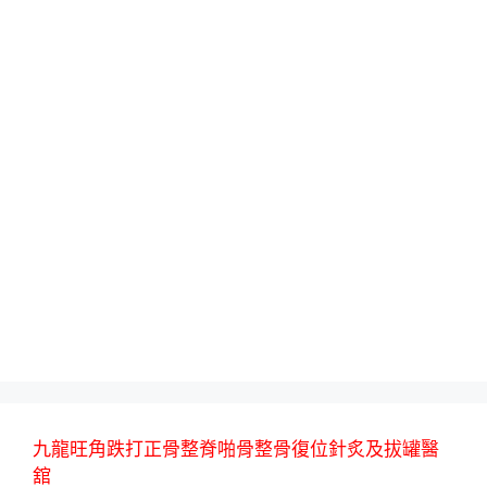
九龍旺角跌打正骨整脊啪骨整骨復位針炙及拔罐醫
舘