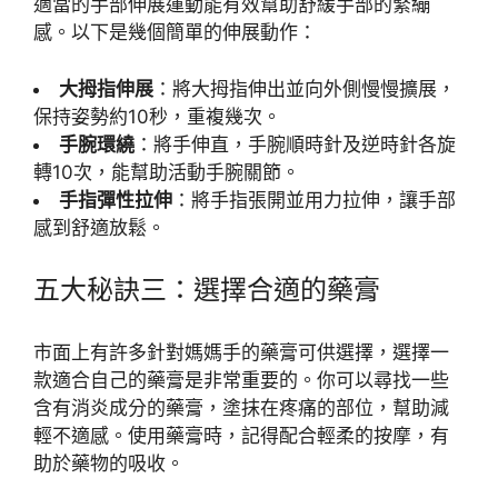
適當的手部伸展運動能有效幫助舒緩手部的緊繃
感。以下是幾個簡單的伸展動作：
大拇指伸展
：將大拇指伸出並向外側慢慢擴展，
保持姿勢約10秒，重複幾次。
手腕環繞
：將手伸直，手腕順時針及逆時針各旋
轉10次，能幫助活動手腕關節。
手指彈性拉伸
：將手指張開並用力拉伸，讓手部
感到舒適放鬆。
五大秘訣三：選擇合適的藥膏
市面上有許多針對媽媽手的藥膏可供選擇，選擇一
款適合自己的藥膏是非常重要的。你可以尋找一些
含有消炎成分的藥膏，塗抹在疼痛的部位，幫助減
輕不適感。使用藥膏時，記得配合輕柔的按摩，有
助於藥物的吸收。