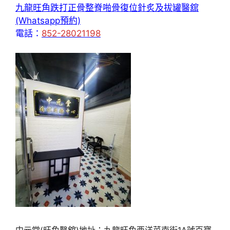
九龍旺角跌打正骨整脊啪骨復位針炙及拔罐醫舘
(Whatsapp預約)
電話：
852-28021198
中元堂(旺角醫舘)地址：九龍旺角西洋菜南街1A號百寶