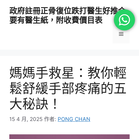
跳
政府註冊正骨復位跌打醫生好推介
至
要有醫生紙，附收費價目表
主
要
選
內
容
單
媽媽手救星：教你輕
鬆舒緩手部疼痛的五
大秘訣！
15 4 月, 2025
作者:
PONG CHAN