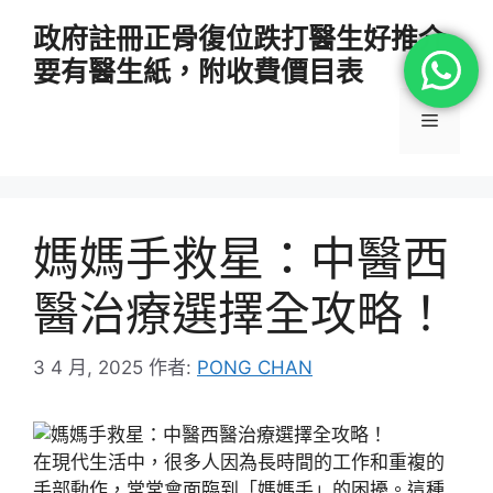
跳
政府註冊正骨復位跌打醫生好推介
至
要有醫生紙，附收費價目表
主
要
選
內
容
單
媽媽手救星：中醫西
醫治療選擇全攻略！
3 4 月, 2025
作者:
PONG CHAN
在現代生活中，很多人因為長時間的工作和重複的
手部動作，常常會面臨到「媽媽手」的困擾。這種