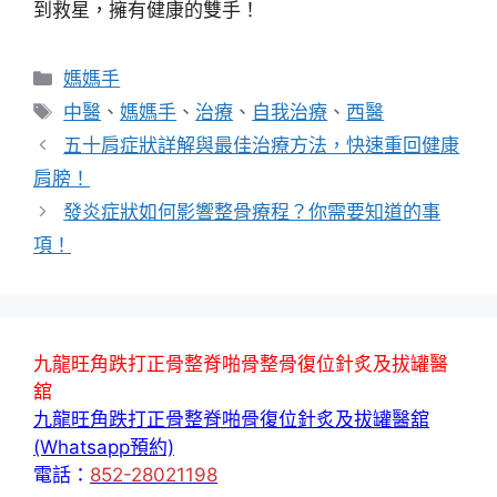
到救星，擁有健康的雙手！
分
媽媽手
類
標
中醫
、
媽媽手
、
治療
、
自我治療
、
西醫
籤
五十肩症狀詳解與最佳治療方法，快速重回健康
肩膀！
發炎症狀如何影響整骨療程？你需要知道的事
項！
九龍旺角跌打正骨整脊啪骨整骨復位針炙及拔罐醫
舘
九龍旺角跌打正骨整脊啪骨復位針炙及拔罐醫舘
(Whatsapp預約)
電話：
852-28021198