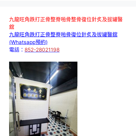
九龍旺角跌打正骨整脊啪骨整骨復位針炙及拔罐醫
舘
九龍旺角跌打正骨整脊啪骨復位針炙及拔罐醫舘
(Whatsapp預約)
電話：
852-28021198