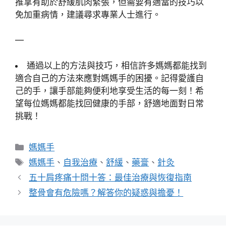
推拿有助於舒緩肌肉緊張，但需要有適當的技巧以
免加重病情，建議尋求專業人士進行。
—
通過以上的方法與技巧，相信許多媽媽都能找到
適合自己的方法來應對媽媽手的困擾。記得愛護自
己的手，讓手部能夠便利地享受生活的每一刻！希
望每位媽媽都能找回健康的手部，舒適地面對日常
挑戰！
分
媽媽手
類
標
媽媽手
、
自我治療
、
舒緩
、
藥膏
、
針灸
籤
五十肩疼痛十問十答：最佳治療與恢復指南
整骨會有危險嗎？解答你的疑惑與擔憂！