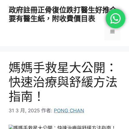
跳
政府註冊正骨復位跌打醫生好推介
至
要有醫生紙，附收費價目表
主
要
選
內
容
單
媽媽手救星大公開：
快速治療與舒緩方法
指南！
31 3 月, 2025
作者:
PONG CHAN