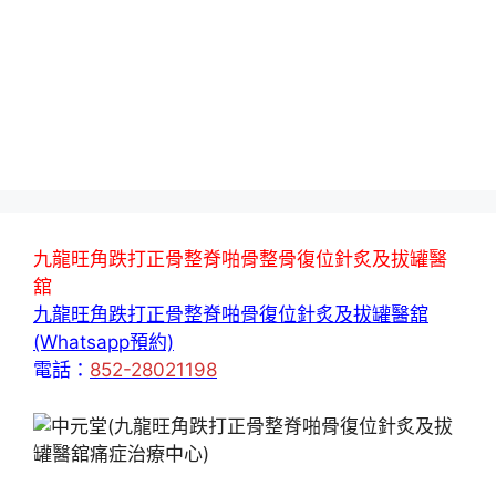
九龍旺角跌打正骨整脊啪骨整骨復位針炙及拔罐醫
舘
九龍旺角跌打正骨整脊啪骨復位針炙及拔罐醫舘
(Whatsapp預約)
電話：
852-28021198