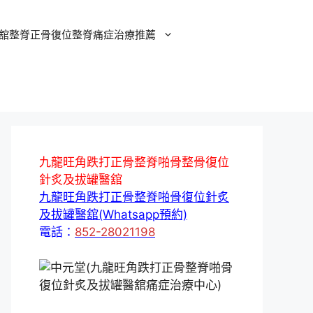
舘整脊正骨復位整脊痛症治療推薦
九龍旺角跌打正骨整脊啪骨整骨復位
針炙及拔罐醫舘
九龍旺角跌打正骨整脊啪骨復位針炙
及拔罐醫舘(Whatsapp預約)
電話：
852-28021198