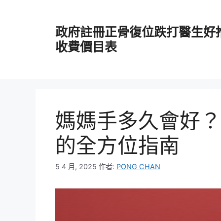
跳
至
政府註冊正骨復位跌打醫生好
主
要
收費價目表
內
容
媽媽手多久會好？
的全方位指南
5 4 月, 2025
作者:
PONG CHAN