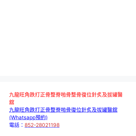
九龍旺角跌打正骨整脊啪骨整骨復位針炙及拔罐醫
舘
九龍旺角跌打正骨整脊啪骨復位針炙及拔罐醫舘
(Whatsapp預約)
電話：
852-28021198