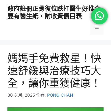
跳
政府註冊正骨復位跌打醫生好推介
至
要有醫生紙，附收費價目表
主
要
選
內
容
單
媽媽手免費救星！快
速舒緩與治療技巧大
全，讓你重獲健康！
30 3 月, 2025
作者:
PONG CHAN