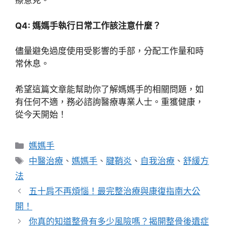
療意見。
Q4: 媽媽手執行日常工作該注意什麼？
儘量避免過度使用受影響的手部，分配工作量和時
常休息。
希望這篇文章能幫助你了解媽媽手的相關問題，如
有任何不適，務必諮詢醫療專業人士。重獲健康，
從今天開始！
分
媽媽手
類
標
中醫治療
、
媽媽手
、
腱鞘炎
、
自我治療
、
舒緩方
籤
法
五十肩不再煩惱！最完整治療與康復指南大公
開！
你真的知道整骨有多少風險嗎？揭開整骨後遺症