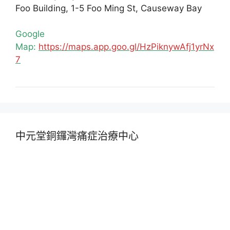
Foo Building, 1-5 Foo Ming St, Causeway Bay
Google
Map:
https://maps.app.goo.gl/HzPiknywAfj1yrNx
7
中元堂銅鑼灣痛症治療中心