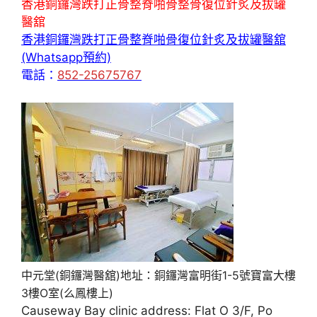
香港銅鑼灣跌打正骨整脊啪骨整骨復位針炙及拔罐
醫舘
香港銅鑼灣跌打正骨整脊啪骨復位針炙及拔罐醫舘
(Whatsapp預約)
電話：
852-25675767
中元堂(銅鑼灣醫舘)地址：銅鑼灣富明街1-5號寶富大樓
3樓O室(么鳳樓上)
Causeway Bay clinic address: Flat O 3/F, Po