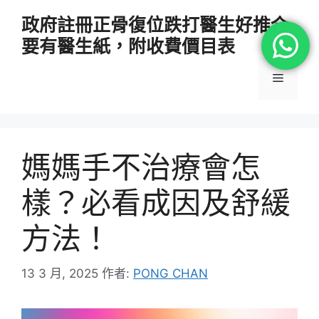
跳
政府註冊正骨復位跌打醫生好推介
至
要有醫生紙，附收費價目表
主
要
選
內
容
單
媽媽手不治療會怎
樣？必看成因及舒緩
方法！
13 3 月, 2025
作者:
PONG CHAN