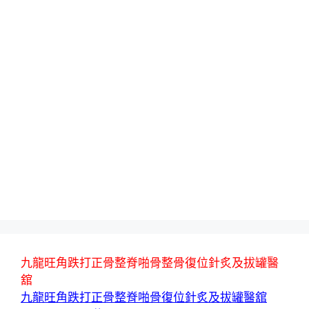
九龍旺角跌打正骨整脊啪骨整骨復位針炙及拔罐醫
舘
九龍旺角跌打正骨整脊啪骨復位針炙及拔罐醫舘