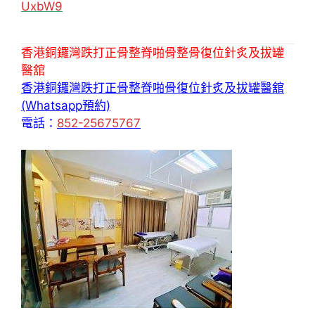
UxbW9
香港銅鑼灣跌打正骨整脊啪骨整骨復位針炙及拔罐
醫舘
香港銅鑼灣跌打正骨整脊啪骨復位針炙及拔罐醫舘
(Whatsapp預約)
電話：
852-25675767