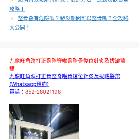
攻略！
整骨會有危險嗎？發炎期間可以整骨嗎？全攻略
大公開！
九龍旺角跌打正骨整脊啪骨整骨復位針炙及拔罐醫
舘
九龍旺角跌打正骨整脊啪骨復位針炙及拔罐醫舘
(Whatsapp預約)
電話：
852-28021198