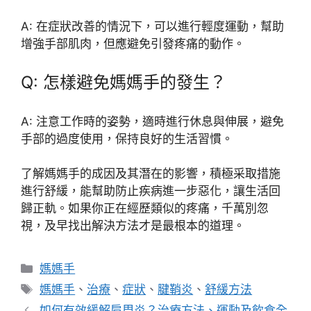
A: 在症狀改善的情況下，可以進行輕度運動，幫助
增強手部肌肉，但應避免引發疼痛的動作。
Q: 怎樣避免媽媽手的發生？
A: 注意工作時的姿勢，適時進行休息與伸展，避免
手部的過度使用，保持良好的生活習慣。
了解媽媽手的成因及其潛在的影響，積極采取措施
進行舒緩，能幫助防止疾病進一步惡化，讓生活回
歸正軌。如果你正在經歷類似的疼痛，千萬別忽
視，及早找出解決方法才是最根本的道理。
分
媽媽手
類
標
媽媽手
、
治療
、
症狀
、
腱鞘炎
、
舒緩方法
籤
如何有效緩解肩周炎？治療方法、運動及飲食全