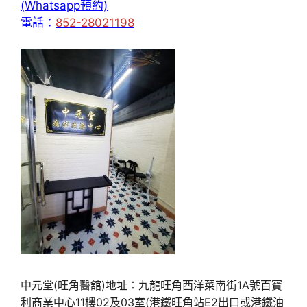
(Whatsapp預約)
電話：
852-28021198
中元堂(旺角醫舘)地址：九龍旺角西洋菜南街1A號百寶
利商業中心11樓02及03室(港鐵旺角站E2出口或港鐵油