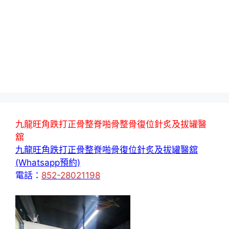
九龍旺角跌打正骨整脊啪骨整骨復位針炙及拔罐醫
舘
九龍旺角跌打正骨整脊啪骨復位針炙及拔罐醫舘
(Whatsapp預約)
電話：
852-28021198