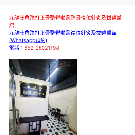
九龍旺角跌打正骨整脊啪骨整骨復位針炙及拔罐醫
舘
九龍旺角跌打正骨整脊啪骨復位針炙及拔罐醫舘
(Whatsapp預約)
電話：
852-28021198