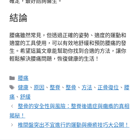
確定，最好諮詢醫生。
結論
腰痛雖然常見，但透過正確的姿勢、適度的運動和
適當的工具使用，可以有效地舒緩和預防腰痛的發
生。希望這篇文章能幫助你找到合適的方法，讓你
輕鬆解決腰痛問題，恢復健康的生活！
分
腰痛
類
標
健康
、
原因
、
整脊
、
整骨
、
方法
、
正骨復位
、
腰
籤
痛
、
舒緩
整骨的安全性與風險：整脊後遺症與癱瘓的真相
揭秘！
椎間盤突出不宜進行的運動與療癒技巧大公開！