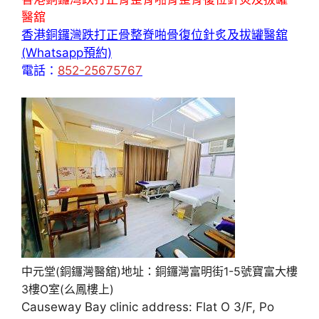
醫舘
香港銅鑼灣跌打正骨整脊啪骨復位針炙及拔罐醫舘
(Whatsapp預約)
電話：
852-25675767
中元堂(銅鑼灣醫舘)地址：銅鑼灣富明街1-5號寶富大樓
3樓O室(么鳳樓上)
Causeway Bay clinic address: Flat O 3/F, Po