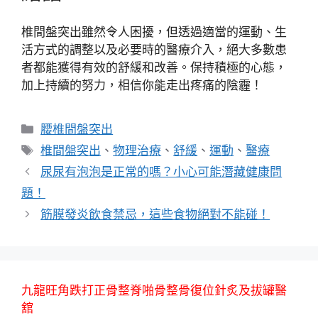
椎間盤突出雖然令人困擾，但透過適當的運動、生
活方式的調整以及必要時的醫療介入，絕大多數患
者都能獲得有效的舒緩和改善。保持積極的心態，
加上持續的努力，相信你能走出疼痛的陰霾！
分
腰椎間盤突出
類
標
椎間盤突出
、
物理治療
、
舒緩
、
運動
、
醫療
籤
尿尿有泡泡是正常的嗎？小心可能潛藏健康問
題！
筋膜發炎飲食禁忌，這些食物絕對不能碰！
九龍旺角跌打正骨整脊啪骨整骨復位針炙及拔罐醫
舘