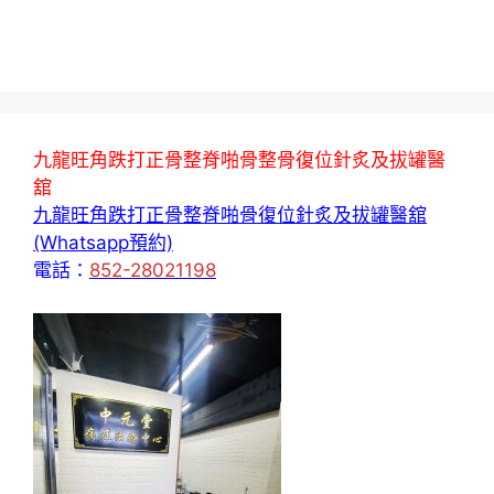
九龍旺角跌打正骨整脊啪骨整骨復位針炙及拔罐醫
舘
九龍旺角跌打正骨整脊啪骨復位針炙及拔罐醫舘
(Whatsapp預約)
電話：
852-28021198