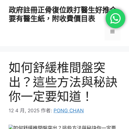
跳
政府註冊正骨復位跌打醫生好推介
至
要有醫生紙，附收費價目表
主
要
選
內
容
單
如何舒緩椎間盤突
出？這些方法與秘訣
你一定要知道！
12 4 月, 2025
作者:
PONG CHAN