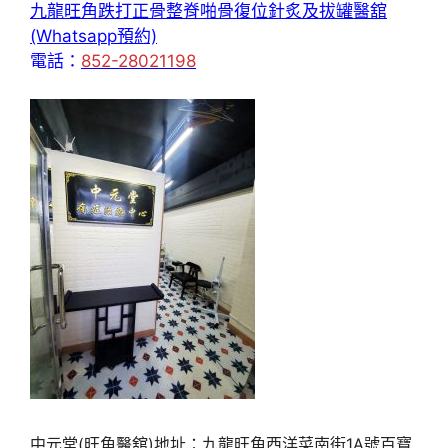
九龍旺角跌打正骨整脊啪骨復位針炙及拔罐醫舘
(Whatsapp預約)
電話：
852-28021198
中元堂(旺角醫舘)地址：九龍旺角西洋菜南街1A號百寶