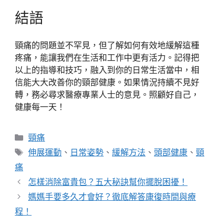
結語
頸痛的問題並不罕見，但了解如何有效地緩解這種
疼痛，能讓我們在生活和工作中更有活力。記得把
以上的指導和技巧，融入到你的日常生活當中，相
信能大大改善你的頸部健康。如果情況持續不見好
轉，務必尋求醫療專業人士的意見。照顧好自己，
健康每一天！
分
頸痛
類
標
伸展運動
、
日常姿勢
、
緩解方法
、
頭部健康
、
頸
籤
痛
怎樣消除富貴包？五大秘訣幫你擺脫困擾！
媽媽手要多久才會好？徹底解答康復時間與療
程！