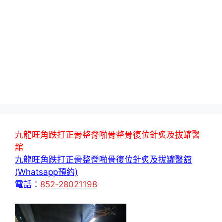
九龍旺角跌打正骨整脊啪骨整骨復位針炙及拔罐醫
舘
九龍旺角跌打正骨整脊啪骨復位針炙及拔罐醫舘
(Whatsapp預約)
電話：
852-28021198