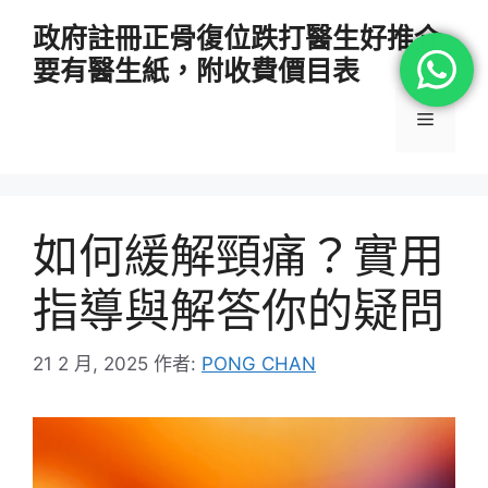
跳
政府註冊正骨復位跌打醫生好推介
至
要有醫生紙，附收費價目表
主
要
選
內
容
單
如何緩解頸痛？實用
指導與解答你的疑問
21 2 月, 2025
作者:
PONG CHAN