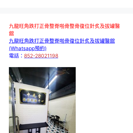
九龍旺角跌打正骨整脊啪骨整骨復位針炙及拔罐醫
舘
九龍旺角跌打正骨整脊啪骨復位針炙及拔罐醫舘
(Whatsapp預約)
電話：
852-28021198